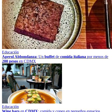
Educación
Aperol Abbondanza
: Un
buffet
de
comida italiana
por menos de
200 pesos
en CDMX
Educación
Wine bars
en
CDMX
: comida y copeo en pequeños espacios