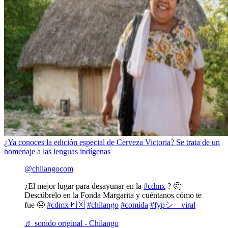
¿Ya conoces la edición especial de Cerveza Victoria? Se trata de un
homenaje a las lenguas indígenas
@chilangocom
¿El mejor lugar para desayunar en la
#cdmx
? 🤔
Descúbrelo en la Fonda Margarita y cuéntanos cómo te
fue 🤤
#cdmx🇲🇽
#chilango
#comida
#fypシ゚viral
♬ sonido original - Chilango