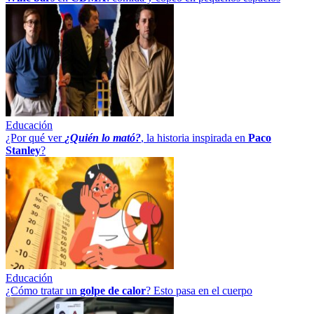
Educación
¿Por qué ver
¿Quién lo mató?
, la historia inspirada en
Paco
Stanley
?
Educación
¿Cómo tratar un
golpe
de
calor
? Esto pasa en el cuerpo