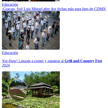
Educación
¡Gracias, Sol! Luis Miguel abre dos fechas más para fans de CDMX
Educación
Yee-Haw! Lánzate a comer y zapatear al
Grill and Country Fest
2024