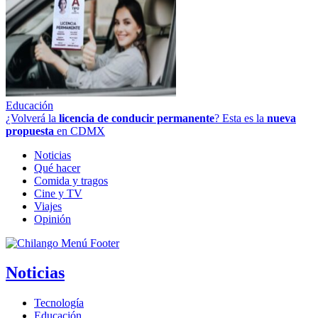
Educación
¿Volverá la
licencia de conducir permanente
? Esta es la
nueva
propuesta
en CDMX
Noticias
Qué hacer
Comida y tragos
Cine y TV
Viajes
Opinión
Noticias
Tecnología
Educación