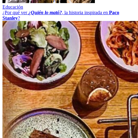
Educación
¿Por qué ver
¿Quién lo mató?
, la historia inspirada en
Paco
Stanley
?