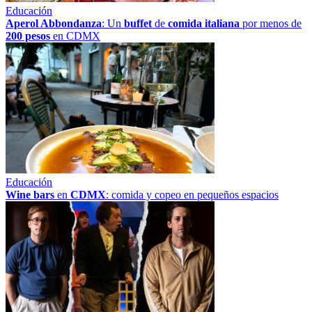
Educación
Aperol Abbondanza
: Un
buffet
de
comida italiana
por menos de
200 pesos
en CDMX
Educación
Wine bars
en
CDMX
: comida y copeo en pequeños espacios