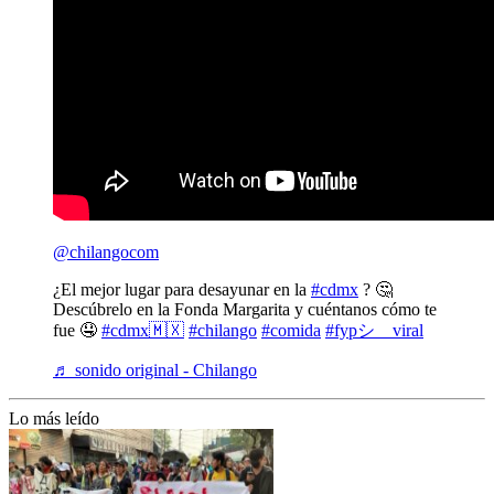
@chilangocom
¿El mejor lugar para desayunar en la
#cdmx
? 🤔
Descúbrelo en la Fonda Margarita y cuéntanos cómo te
fue 🤤
#cdmx🇲🇽
#chilango
#comida
#fypシ゚viral
♬ sonido original - Chilango
Lo más leído