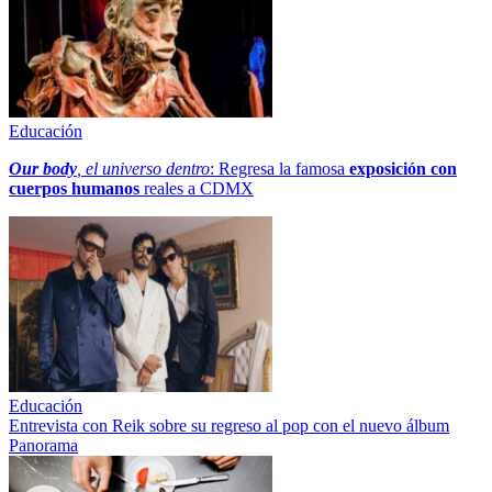
Educación
Our body
, el universo dentro
: Regresa la famosa
exposición con
cuerpos humanos
reales a CDMX
Educación
Entrevista con Reik sobre su regreso al pop con el nuevo álbum
Panorama