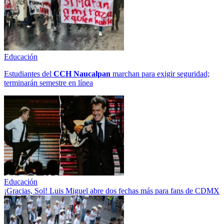
Educación
Estudiantes del
CCH
Naucalpan
marchan para exigir seguridad;
terminarán semestre en línea
Educación
¡Gracias, Sol! Luis Miguel abre dos fechas más para fans de CDMX