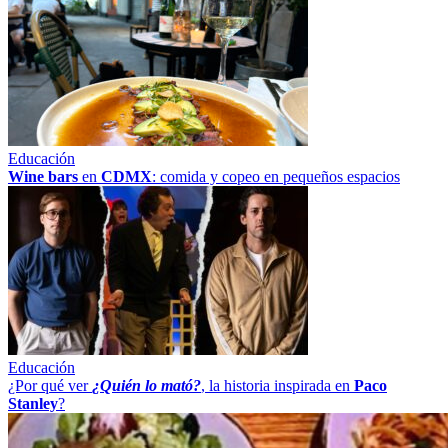
Educación
Wine bars
en
CDMX
: comida y copeo en pequeños espacios
Educación
¿Por qué ver
¿Quién lo mató?
, la historia inspirada en
Paco
Stanley
?