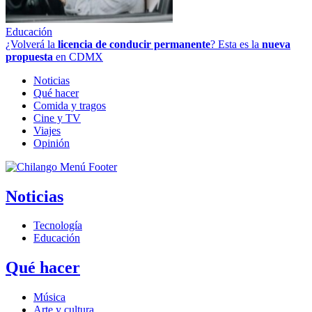
Educación
¿Volverá la
licencia de conducir permanente
? Esta es la
nueva
propuesta
en CDMX
Noticias
Qué hacer
Comida y tragos
Cine y TV
Viajes
Opinión
Noticias
Tecnología
Educación
Qué hacer
Música
Arte y cultura