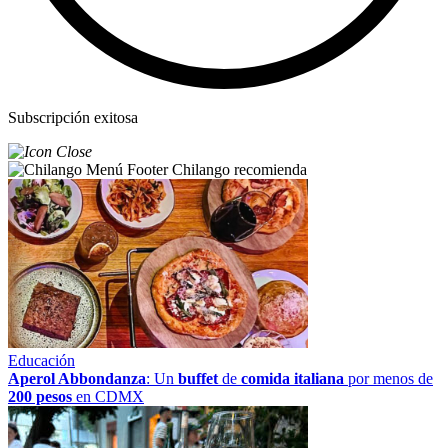
Subscripción exitosa
Chilango recomienda
Educación
Aperol Abbondanza
: Un
buffet
de
comida italiana
por menos de
200 pesos
en CDMX