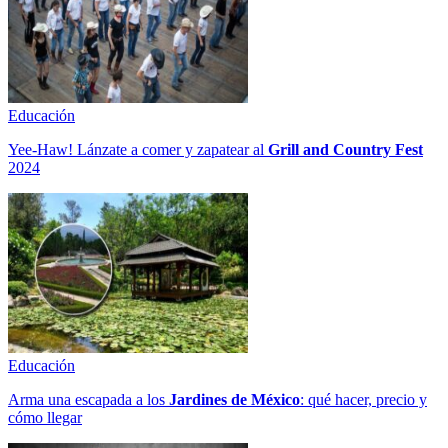
Educación
Yee-Haw! Lánzate a comer y zapatear al
Grill and Country Fest
2024
Educación
Arma una escapada a los
Jardines de México
: qué hacer, precio y
cómo llegar