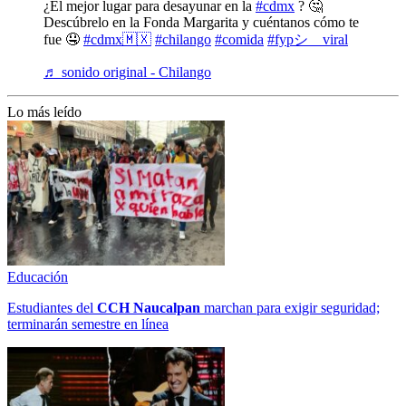
¿El mejor lugar para desayunar en la
#cdmx
? 🤔
Descúbrelo en la Fonda Margarita y cuéntanos cómo te
fue 🤤
#cdmx🇲🇽
#chilango
#comida
#fypシ゚viral
♬ sonido original - Chilango
Lo más leído
Educación
Estudiantes del
CCH
Naucalpan
marchan para exigir seguridad;
terminarán semestre en línea