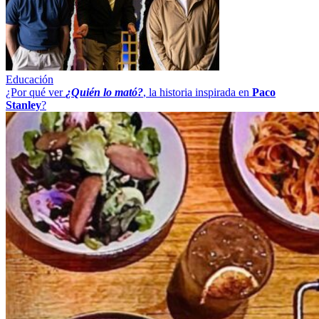
Educación
¿Por qué ver
¿Quién lo mató?
, la historia inspirada en
Paco
Stanley
?