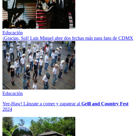
Educación
¡Gracias, Sol! Luis Miguel abre dos fechas más para fans de CDMX
Educación
Yee-Haw! Lánzate a comer y zapatear al
Grill and Country Fest
2024