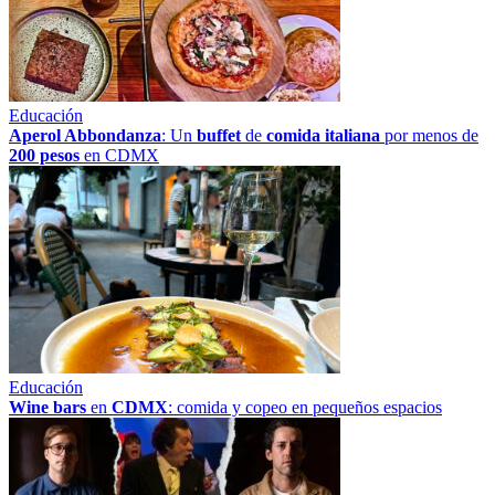
Educación
Aperol Abbondanza
: Un
buffet
de
comida italiana
por menos de
200 pesos
en CDMX
Educación
Wine bars
en
CDMX
: comida y copeo en pequeños espacios