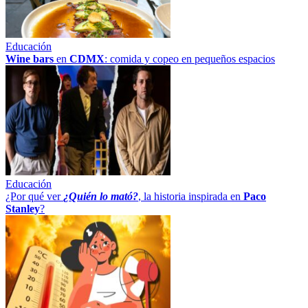
Educación
Wine bars
en
CDMX
: comida y copeo en pequeños espacios
Educación
¿Por qué ver
¿Quién lo mató?
, la historia inspirada en
Paco
Stanley
?