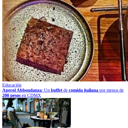
Educación
Aperol Abbondanza
: Un
buffet
de
comida italiana
por menos de
200 pesos
en CDMX