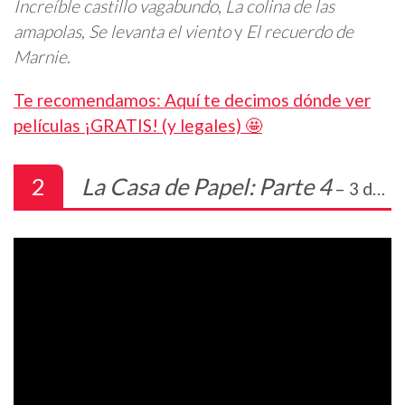
Increíble castillo vagabundo
,
La colina de las
amapolas
,
Se levanta el viento
y
El recuerdo de
Marnie
.
Te recomendamos: Aquí te decimos dónde ver
películas ¡GRATIS! (y legales) 🤩
2
La Casa de Papel: Parte 4
– 3 de abril