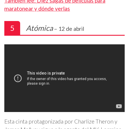
También lee: Diez sagas de películas para
maratonear y dónde verlas
5
Atómica
– 12 de abril
Esta cinta protagonizada por Charlize Theron y