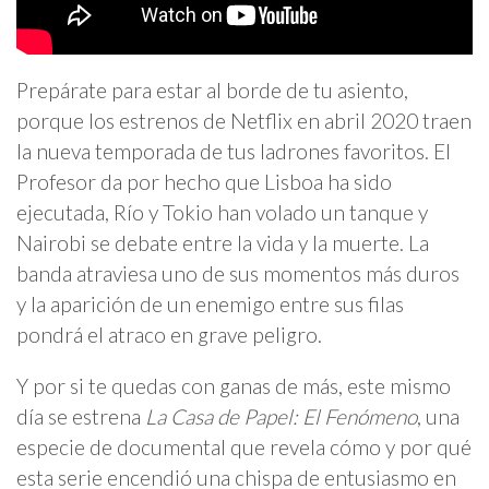
Prepárate para estar al borde de tu asiento,
porque los estrenos de Netflix en abril 2020 traen
la nueva temporada de tus ladrones favoritos. El
Profesor da por hecho que Lisboa ha sido
ejecutada, Río y Tokio han volado un tanque y
Nairobi se debate entre la vida y la muerte. La
banda atraviesa uno de sus momentos más duros
y la aparición de un enemigo entre sus filas
pondrá el atraco en grave peligro.
Y por si te quedas con ganas de más, este mismo
día se estrena
La Casa de Papel: El Fenómeno
, una
especie de documental que revela cómo y por qué
esta serie encendió una chispa de entusiasmo en