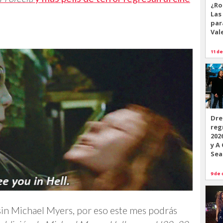
¿Ro
Las
par
Val
11 de
Dre
reg
202
y A
Sea
9 de 
 sin Michael Myers, por eso este mes podrás