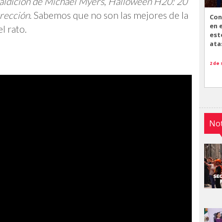
ldición de Michael Myers
,
Halloween H20: 20
rección
. Sabemos que no son las mejores de la
Con
en 
l rato.
est
ata
2 de
Not