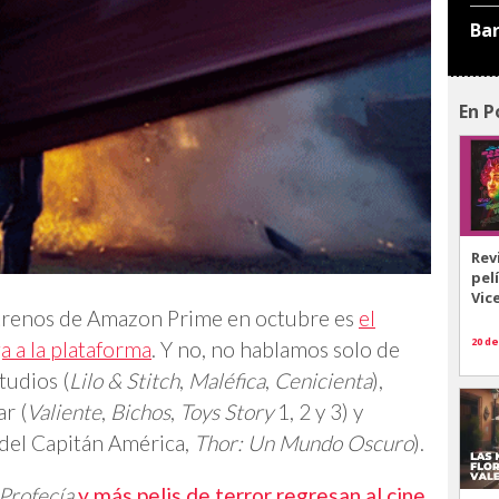
Ba
En P
Rev
pel
Vic
strenos de Amazon Prime en octubre es
el
20 de
a a la plataforma
. Y no, no hablamos solo de
tudios (
Lilo & Stitch
,
Maléfica
,
Cenicienta
),
r (
Valiente
,
Bichos
,
Toys Story
1, 2 y 3) y
ía del Capitán América,
Thor: Un Mundo Oscuro
).
Profecía
y más pelis de terror regresan al cine