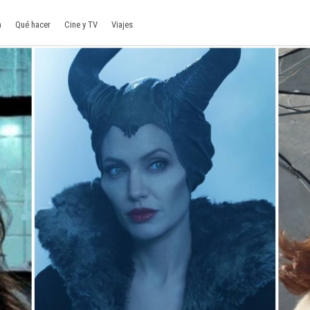
a
Qué hacer
Cine y TV
Viajes