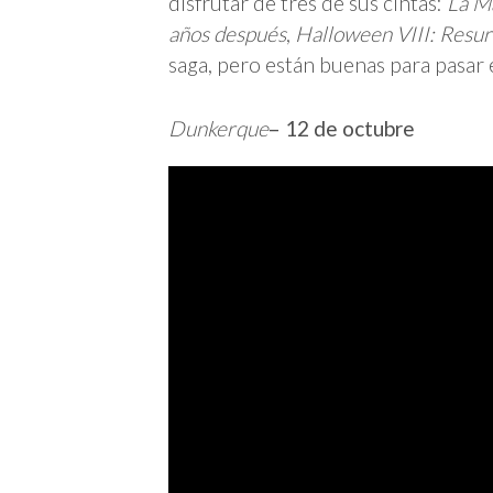
disfrutar de tres de sus cintas:
La Ma
años después
,
Halloween VIII: Resur
saga, pero están buenas para pasar e
Dunkerque
– 12 de octubre