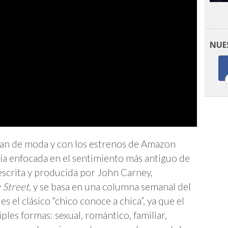
NUE
an de moda y con los estrenos de Amazon
gía enfocada en el sentimiento más antiguo de
, escrita y producida por John Carney,
 Street
, y se basa en una columna semanal del
 el clásico “chico conoce a chica”, ya que el
ples formas: sexual, romántico, familiar,