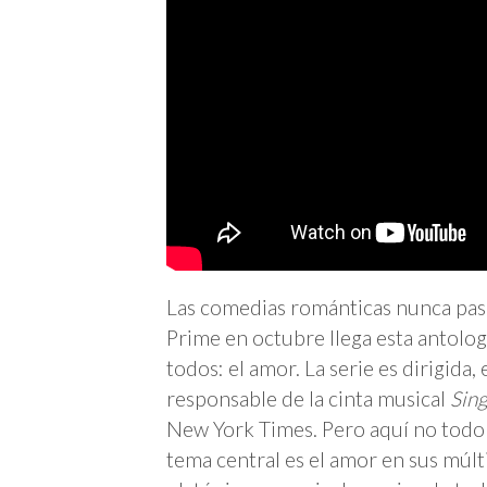
Las comedias románticas nunca pas
Prime en octubre llega esta antolo
todos: el amor. La serie es dirigida
responsable de la cinta musical
Sing
New York Times. Pero aquí no todo es
tema central es el amor en sus múlti