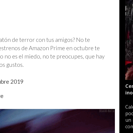
ratón de terror con tus amigos? No te
 estrenos de Amazon Prime en octubre te
yo no es el miedo, no te preocupes, que hay
los gustos.
ubre 2019
Cen
ino
re
Cal
poc
un 
com