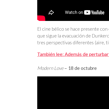
El cine bélico se hace presente con
que sigue la evacuación de Dunker
tres perspectivas diferentes (aire, 
También lee: Además de perturbar
Modern Love
– 18 de octubre