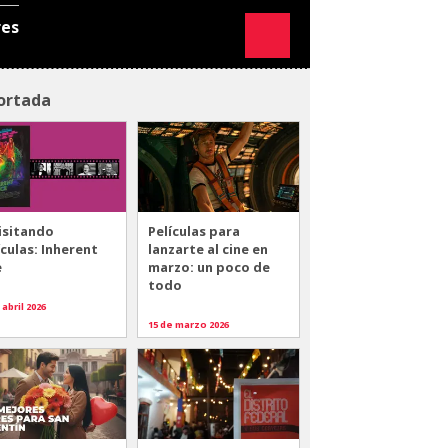
res
ortada
isitando
Películas para
ículas: Inherent
lanzarte al cine en
e
marzo: un poco de
todo
 abril 2026
15 de marzo 2026