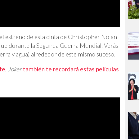
 el estreno de esta cinta de Christopher Nolan
que durante la Segunda Guerra Mundial. Verás
tierra y agua) alrededor de este mismo suceso.
te,
Joker
también te recordará estas películas