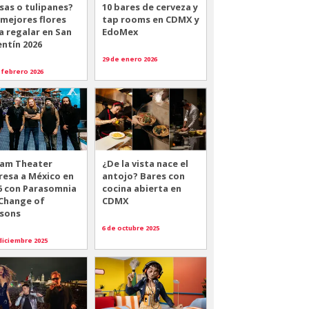
sas o tulipanes?
10 bares de cerveza y
 mejores flores
tap rooms en CDMX y
a regalar en San
EdoMex
entín 2026
29 de enero 2026
 febrero 2026
am Theater
¿De la vista nace el
resa a México en
antojo? Bares con
6 con Parasomnia
cocina abierta en
 Change of
CDMX
sons
6 de octubre 2025
diciembre 2025