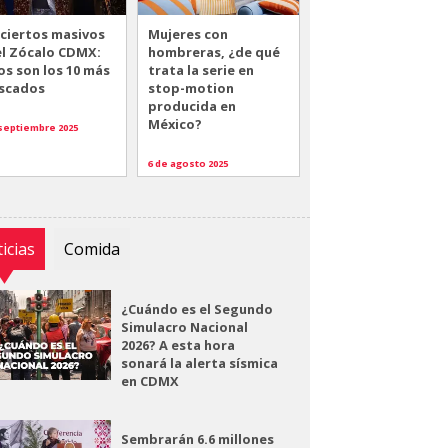
ciertos masivos
Mujeres con
el Zócalo CDMX:
hombreras, ¿de qué
os son los 10 más
trata la serie en
scados
stop-motion
producida en
México?
 septiembre 2025
6 de agosto 2025
icias
Comida
¿Cuándo es el Segundo
Simulacro Nacional
2026? A esta hora
sonará la alerta sísmica
en CDMX
Sembrarán 6.6 millones