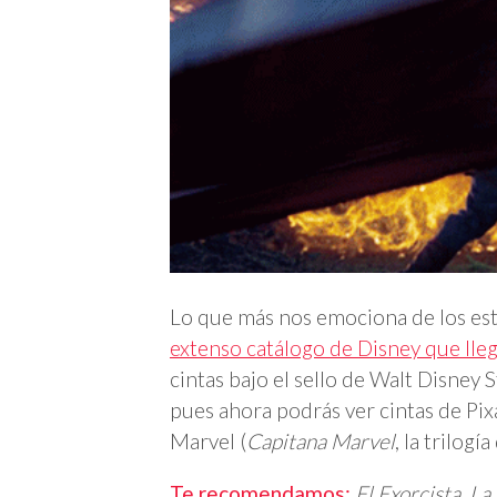
Lo que más nos emociona de los e
extenso catálogo de Disney que lleg
cintas bajo el sello de Walt Disney S
pues ahora podrás ver cintas de Pixa
Marvel (
Capitana Marvel
, la trilog
Te recomendamos:
El Exorcista
,
La 