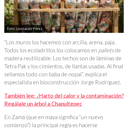
Foto: Leonardo Pérez
“Los muros los hacemos con arcilla, arena, paja.
Todos los ecoladrillos los colocamos en
pallets
de
madera reutilizable. Los techos son de láminas de
Tetra Pak y los cimientos, de llantas usadas. Al final
sellamos todo con baba de nopal”, explica el
especialista en bioconstrucción Jorge Rodríguez.
También lee: ¿Harto del calor y la contaminación?
Regálale un árbol a Chapultepec
En Zamá (que en maya significa “un nuevo
comienzo”) la principal regla es hacerse