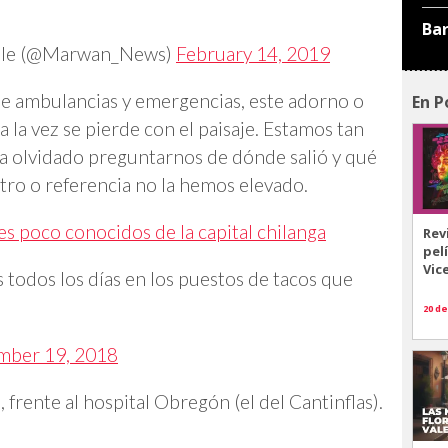
Ba
able (@Marwan_News)
February 14, 2019
de ambulancias y emergencias, este adorno o
En P
la vez se pierde con el paisaje. Estamos tan
a olvidado preguntarnos de dónde salió y qué
tro o referencia no la hemos elevado.
s poco conocidos de la capital chilanga
Rev
pel
Vic
 todos los días en los puestos de tacos que
20 de
mber 19, 2018
frente al hospital Obregón (el del Cantinflas).