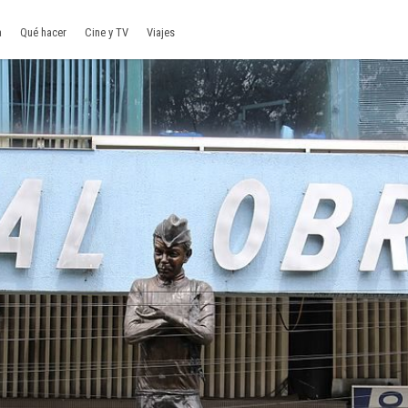
a
Qué hacer
Cine y TV
Viajes