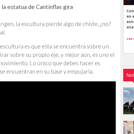
la estatua de Cantinflas gira
Con
en 
est
rigen, la escultura pierde algo de chiste, ¿no?
ata
al.
2 de
 escultura es que esta se encuentra sobre un
rar sobre su propio eje, y mejor aún, es uno el
 movimiento. Lo único que debes hacer es
se encuentran en su base y empujarla.
Not