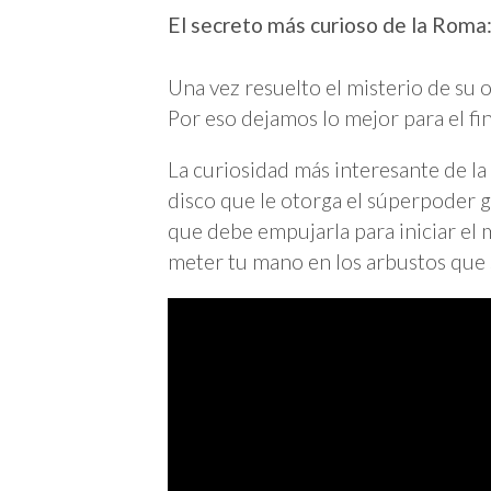
El secreto más curioso de la Roma: 
Una vez resuelto el misterio de su o
Por eso dejamos lo mejor para el fin
La curiosidad más interesante de la
disco que le otorga el súperpoder gi
que debe empujarla para iniciar el
meter tu mano en los arbustos que 