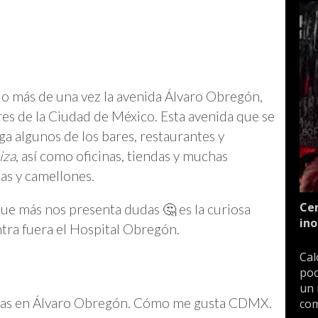
do más de una vez la avenida Álvaro Obregón,
res de la Ciudad de México. Esta avenida que se
a algunos de los bares, restaurantes y
iza
, así como oficinas, tiendas y muchas
tas y camellones.
Cen
que más nos presenta dudas 🤔 es la curiosa
ino
ntra fuera el Hospital Obregón.
Cal
poc
un 
nflas en Álvaro Obregón. Cómo me gusta CDMX.
com