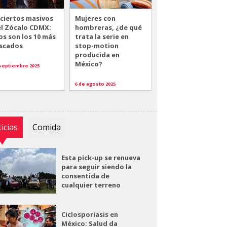
ciertos masivos
Mujeres con
el Zócalo CDMX:
hombreras, ¿de qué
os son los 10 más
trata la serie en
scados
stop-motion
producida en
México?
 septiembre 2025
6 de agosto 2025
icias
Comida
Esta pick-up se renueva
para seguir siendo la
consentida de
cualquier terreno
Ciclosporiasis en
México: Salud da