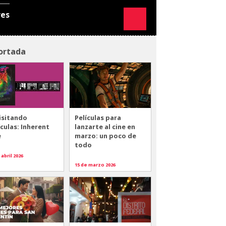
res
ortada
isitando
Películas para
ículas: Inherent
lanzarte al cine en
e
marzo: un poco de
todo
 abril 2026
15 de marzo 2026