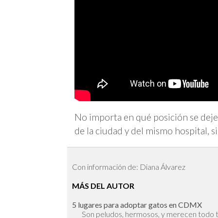
No importa en qué posición se deje 
de la ciudad y del mismo hospital, si
Con información de: Diana Álvarez
MÁS DEL AUTOR
5 lugares para adoptar gatos en CDMX
Son peludos, hermosos, y merecen todo t