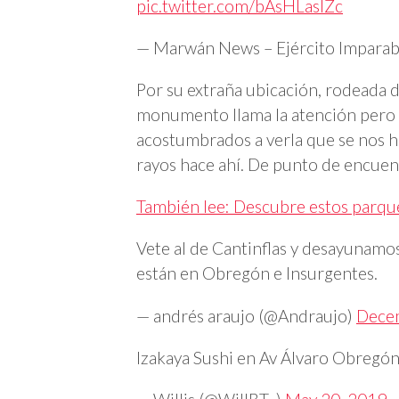
pic.twitter.com/bAsHLaslZc
— Marwán News – Ejército Impar
Por su extraña ubicación, rodeada 
monumento llama la atención pero a 
acostumbrados a verla que se nos h
rayos hace ahí. De punto de encuen
También lee: Descubre estos parque
Vete al de Cantinflas y desayunamos
están en Obregón e Insurgentes.
— andrés araujo (@Andraujo)
Dece
Izakaya Sushi en Av Álvaro Obregón, 