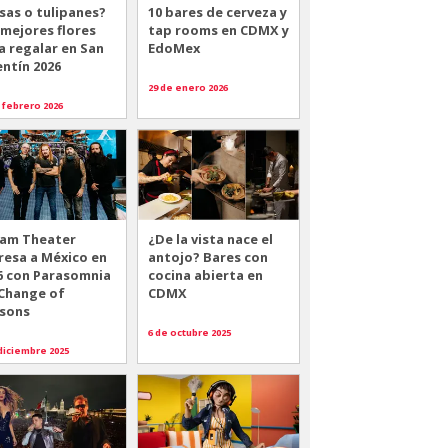
sas o tulipanes?
10 bares de cerveza y
 mejores flores
tap rooms en CDMX y
a regalar en San
EdoMex
entín 2026
29 de enero 2026
 febrero 2026
am Theater
¿De la vista nace el
resa a México en
antojo? Bares con
6 con Parasomnia
cocina abierta en
 Change of
CDMX
sons
6 de octubre 2025
diciembre 2025