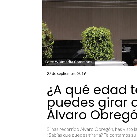
Foto: Wikimedia Commons
27 de septiembre 2019
¿A qué edad t
puedes girar a
Álvaro Obreg
Si has recorrido Álvaro Obregón, has visto l
¿Sabías que puedes girarla? Te contamos su h