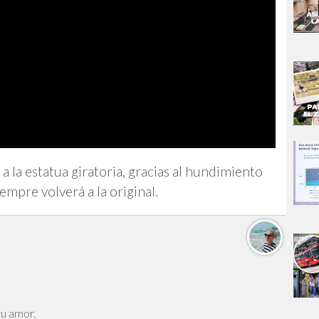
a la estatua giratoria, gracias al hundimiento
empre volverá a la original.
u amor.