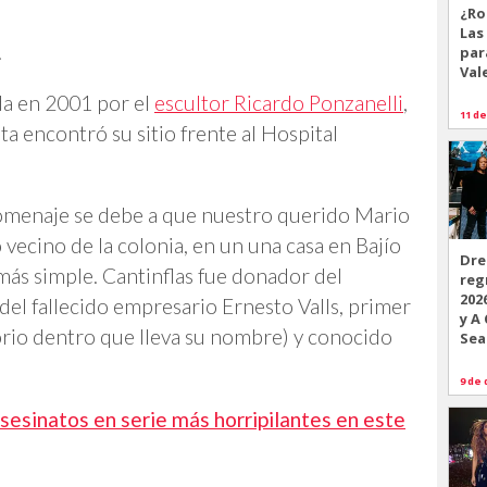
¿Ro
Las
.
par
Val
ada en 2001 por el
escultor Ricardo Ponzanelli
,
11 de
ta encontró su sitio frente al Hospital
omenaje se debe a que nuestro querido Mario
cino de la colonia, en un una casa en Bajío
Dre
más simple. Cantinflas fue donador del
reg
202
del fallecido empresario Ernesto Valls, primer
y A
orio dentro que lleva su nombre) y conocido
Sea
9 de 
sesinatos en serie más horripilantes en este