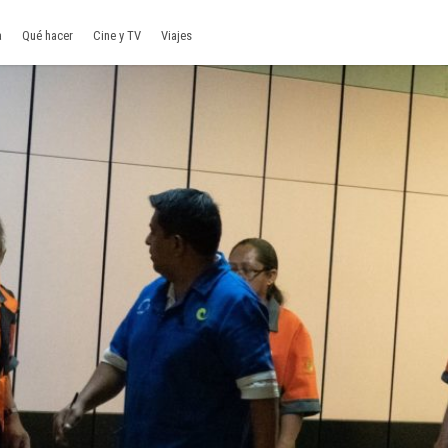
a
Qué hacer
Cine y TV
Viajes