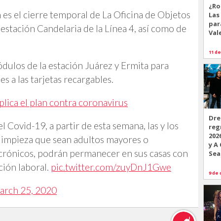
¿Ro
es el cierre temporal de La Oficina de Objetos
Las
par
 estación Candelaria de la Línea 4, así como de
Val
11 de
dulos de la estación Juárez y Ermita para
s a las tarjetas recargables.
plica el plan contra coronavirus
Dre
l Covid-19, a partir de esta semana, las y los
reg
202
 limpieza que sean adultos mayores o
y A
crónicos, podrán permanecer en sus casas con
Sea
ción laboral.
pic.twitter.com/zuyDnJ1Gwe
9 de 
arch 25, 2020