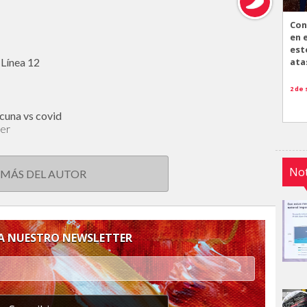
Con
en 
est
 Línea 12
ata
2 de
cuna vs covid
cer
Not
 MÁS DEL AUTOR
 A NUESTRO NEWSLETTER