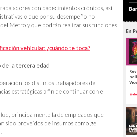
trabajadores con padecimientos crónicos, así
Ba
istrativas o que por su desempeño no
 del Metro y que podrán realizar sus funciones
En P
cación vehicular: ¿cuándo te toca?
 de la tercera edad
Rev
pel
peración los distintos trabajadores de
Vic
ias estratégicas a fin de continuar con el
20 de
 salud, principalmente la de empleados que
han sido proveídos de insumos como gel
.