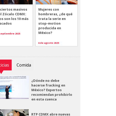
ciertos masivos
Mujeres con
el Zócalo CDMX:
hombreras, ¿de qué
os son los 10 más
trata la serie en
scados
stop-motion
producida en
México?
 septiembre 2025
6 de agosto 2025
icias
Comida
¿Dónde no debe
hacerse fracking en
México? Expertos
recomiendan prohibirlo
en esta cuenca
RTP CDMX abre nuevas