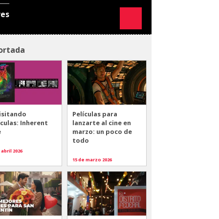
res
ortada
isitando
Películas para
ículas: Inherent
lanzarte al cine en
e
marzo: un poco de
todo
 abril 2026
15 de marzo 2026