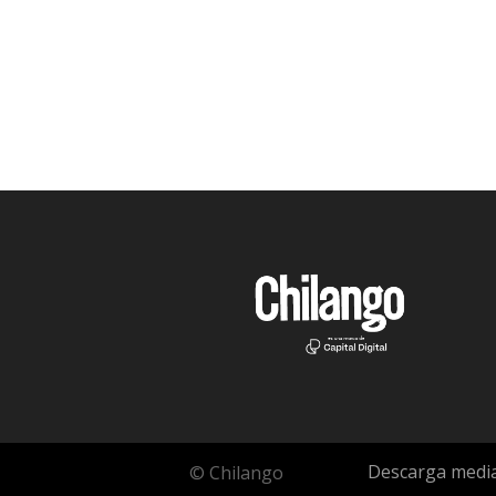
Descarga media
© Chilango