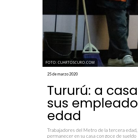
FOTO: CUARTOSCURO.COM
25 de marzo 2020
Tururú: a casa
sus empleados
edad
Trabajadores del Metro de la tercera edad, 
permanecer en su casa con goce de sueldo