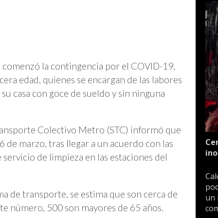
 comenzó la contingencia por el COVID-19,
rcera edad, quienes se encargan de las labores
su casa con goce de sueldo y sin ninguna
ransporte Colectivo Metro (STC) informó que
Cen
26 de marzo, tras llegar a un acuerdo con las
ino
servicio de limpieza en las estaciones del
Cal
poc
ma de transporte, se estima que son cerca de
un 
ste número, 500 son mayores de 65 años.
com