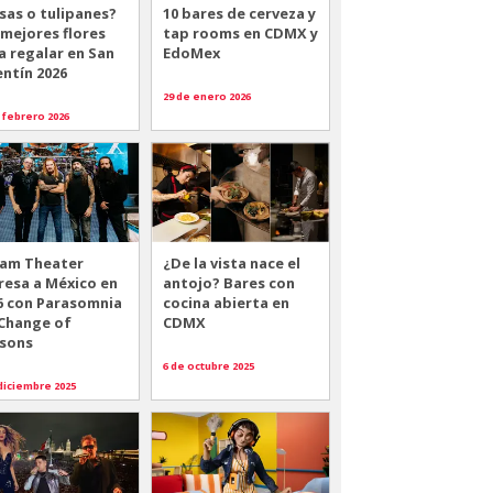
sas o tulipanes?
10 bares de cerveza y
 mejores flores
tap rooms en CDMX y
a regalar en San
EdoMex
entín 2026
29 de enero 2026
 febrero 2026
am Theater
¿De la vista nace el
resa a México en
antojo? Bares con
6 con Parasomnia
cocina abierta en
 Change of
CDMX
sons
6 de octubre 2025
diciembre 2025