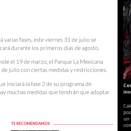
varias fases, este viernes 31 de julio se
cará durante los primeros días de agosto.
de el 19 de marzo, el Parque La Mexicana
de julio con ciertas medidas y restricciones.
ue iniciará la fase 2 de su programa de
Cen
 hay muchas medidas que tendrán que adoptar
ino
Cal
poc
un 
TE RECOMENDAMOS
com