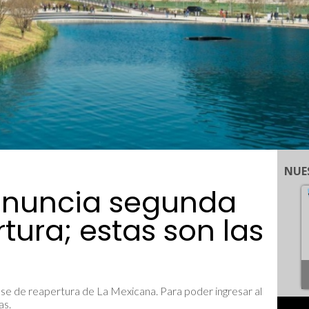
NUE
anuncia segunda
tura; estas son las
 fase de reapertura de La Mexicana. Para poder ingresar al
as.