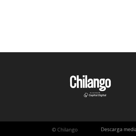
Descarga media
© Chilango