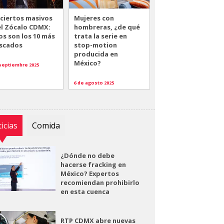
ciertos masivos
Mujeres con
el Zócalo CDMX:
hombreras, ¿de qué
os son los 10 más
trata la serie en
scados
stop-motion
producida en
México?
 septiembre 2025
6 de agosto 2025
icias
Comida
¿Dónde no debe
hacerse fracking en
México? Expertos
recomiendan prohibirlo
en esta cuenca
RTP CDMX abre nuevas