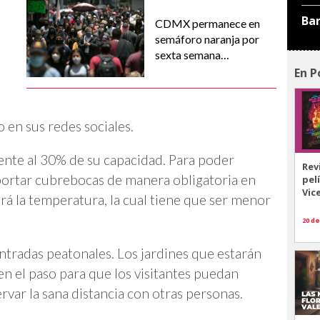
Ba
CDMX permanece en
semáforo naranja por
sexta semana
consecutiva
En P
 en sus redes sociales.
nte al 30% de su capacidad. Para poder
Rev
 portar cubrebocas de manera obligatoria en
pel
Vic
 la temperatura, la cual tiene que ser menor
20 de
 entradas peatonales. Los jardines que estarán
en el paso para que los visitantes puedan
var la sana distancia con otras personas.