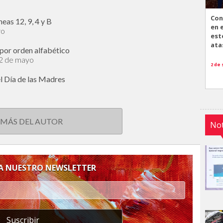
Con
eas 12, 9, 4 y B
en 
ro
est
ata
por orden alfabético
12 de mayo
2 de
l Día de las Madres
 MÁS DEL AUTOR
Not
 A NUESTRO NEWSLETTER
Suscribir