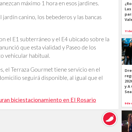
manezcan máximo 1 hora en esos jardines.
¿Ro
Las
par
el jardín canino, los bebederos y las bancas
Val
11 de
on el E1 subterráneo y el E4 ubicado sobre la
anunció que esta vialidad y Paseo de los
o vehicular habitual.
s, el Terraza Gourmet tiene servicio en el
Dre
reg
domicilio seguirá disponible, al igual que el
202
y A
Sea
uran biciestacionamiento en El Rosario
9 de 