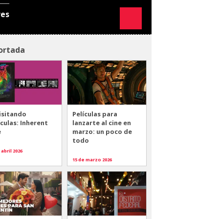
res
ortada
isitando
Películas para
ículas: Inherent
lanzarte al cine en
e
marzo: un poco de
todo
 abril 2026
15 de marzo 2026