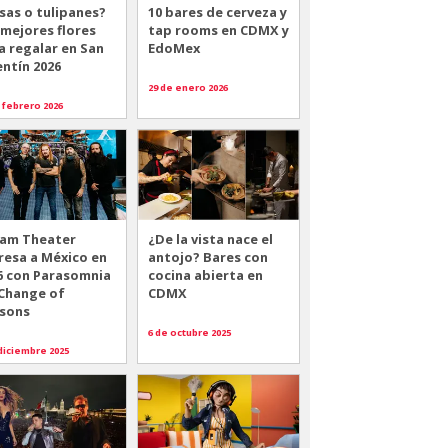
sas o tulipanes?
10 bares de cerveza y
 mejores flores
tap rooms en CDMX y
a regalar en San
EdoMex
entín 2026
29 de enero 2026
 febrero 2026
am Theater
¿De la vista nace el
resa a México en
antojo? Bares con
6 con Parasomnia
cocina abierta en
 Change of
CDMX
sons
6 de octubre 2025
diciembre 2025