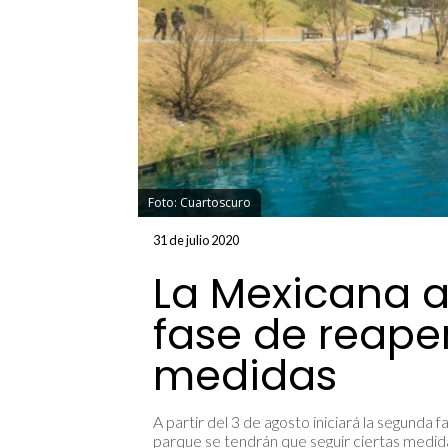
Foto: Cuartoscuro
31 de julio 2020
La Mexicana 
fase de reaper
medidas
A partir del 3 de agosto iniciará la segunda
parque se tendrán que seguir ciertas medid