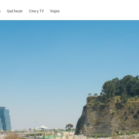
a
Qué hacer
Cine y TV
Viajes