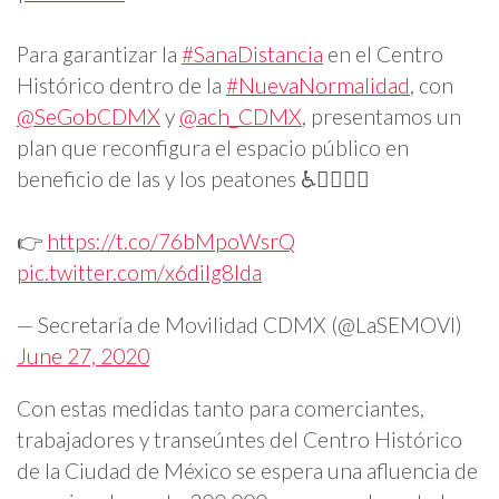
Para garantizar la
#SanaDistancia
en el Centro
Histórico dentro de la
#NuevaNormalidad
, con
@SeGobCDMX
y
@ach_CDMX
, presentamos un
plan que reconfigura el espacio público en
beneficio de las y los peatones ♿️🚶‍♀️🚶‍♂️
👉
https://t.co/76bMpoWsrQ
pic.twitter.com/x6dilg8lda
— Secretaría de Movilidad CDMX (@LaSEMOVI)
June 27, 2020
Con estas medidas tanto para comerciantes,
trabajadores y transeúntes del Centro Histórico
de la Ciudad de México se espera una afluencia de