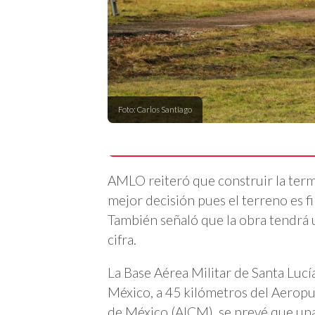
Foto: Carlos Santiago
AMLO reiteró que construir la termi
mejor decisión pues el terreno es 
También señaló que la obra tendrá u
cifra.
La Base Aérea Militar de Santa Luc
México, a 45 kilómetros del Aeropu
de México (AICM), se prevé que una