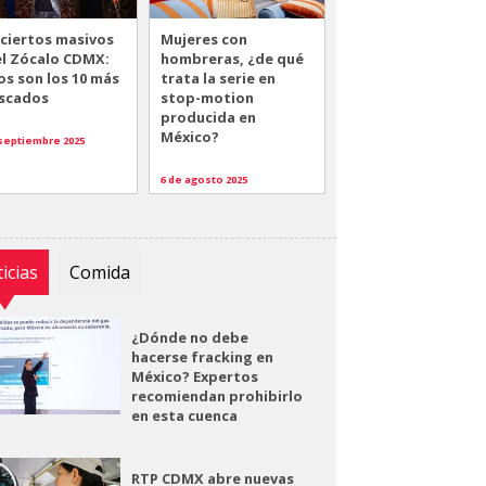
ciertos masivos
Mujeres con
el Zócalo CDMX:
hombreras, ¿de qué
os son los 10 más
trata la serie en
scados
stop-motion
producida en
México?
 septiembre 2025
6 de agosto 2025
icias
Comida
¿Dónde no debe
hacerse fracking en
México? Expertos
recomiendan prohibirlo
en esta cuenca
RTP CDMX abre nuevas