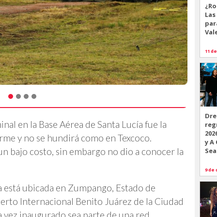
¿Ro
Las
par
Val
11 de
Dre
nal en la Base Aérea de Santa Lucía fue la
reg
202
firme y no se hundirá como en Texcoco.
y A
n bajo costo, sin embargo no dio a conocer la
Sea
9 de 
ía está ubicada en Zumpango, Estado de
erto Internacional Benito Juárez de la Ciudad
 vez inaugurado sea parte de una red