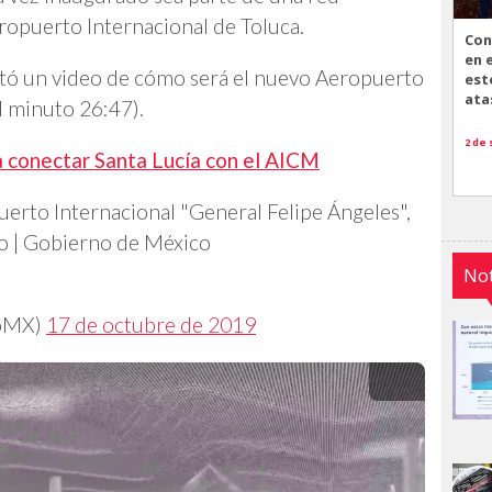
ropuerto Internacional de Toluca.
Con
en 
sentó un video de cómo será el nuevo Aeropuerto
est
ata
l minuto 26:47).
2 de
 conectar Santa Lucía con el AICM
uerto Internacional "General Felipe Ángeles",
co | Gobierno de México
Not
noMX)
17 de octubre de 2019