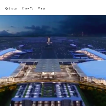
a
Qué hacer
Cine y TV
Viajes