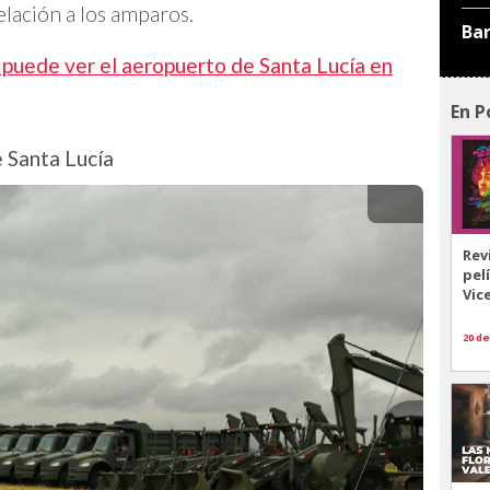
relación a los amparos.
Ba
 puede ver el aeropuerto de Santa Lucía en
En P
 Santa Lucía
Rev
pel
Vic
20 de