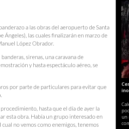
 banderazo a las obras del aeropuerto de Santa
pe Ángeles), las cuales finalizarán en marzo de
 Manuel López Obrador.
 banderas, sirenas, una caravana de
mostración y hasta espectáculo aéreo, se
Cen
ros por parte de particulares para evitar que
ino
.
Cal
procedimiento, hasta que el día de ayer la
poc
ciar esta obra. Había un grupo interesado en
un 
com
, al cual no vemos como enemigos, tenemos