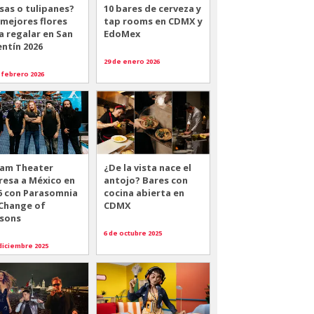
sas o tulipanes?
10 bares de cerveza y
 mejores flores
tap rooms en CDMX y
a regalar en San
EdoMex
entín 2026
29 de enero 2026
 febrero 2026
am Theater
¿De la vista nace el
resa a México en
antojo? Bares con
6 con Parasomnia
cocina abierta en
 Change of
CDMX
sons
6 de octubre 2025
diciembre 2025