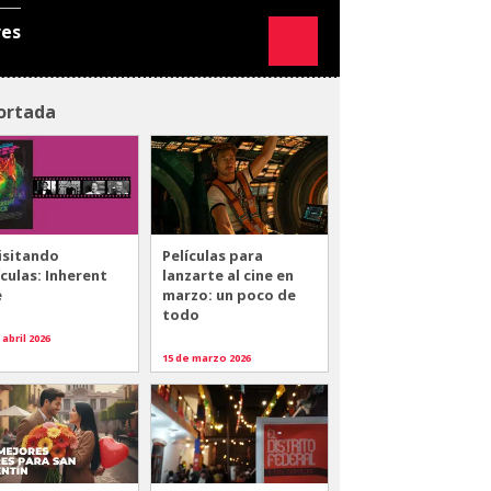
res
ortada
isitando
Películas para
ículas: Inherent
lanzarte al cine en
e
marzo: un poco de
todo
 abril 2026
15 de marzo 2026