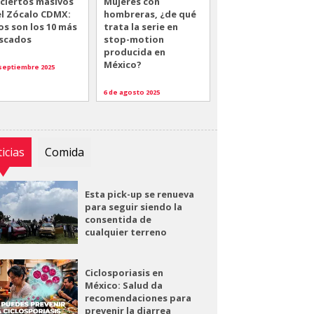
ciertos masivos
Mujeres con
el Zócalo CDMX:
hombreras, ¿de qué
os son los 10 más
trata la serie en
scados
stop-motion
producida en
México?
 septiembre 2025
6 de agosto 2025
icias
Comida
Esta pick-up se renueva
para seguir siendo la
consentida de
cualquier terreno
Ciclosporiasis en
México: Salud da
recomendaciones para
prevenir la diarrea