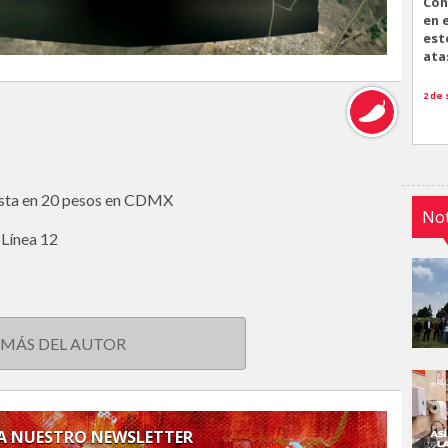
Con
en 
est
ata
2 de
asta en 20 pesos en CDMX
Not
 Línea 12
 MÁS DEL AUTOR
 A NUESTRO NEWSLETTER