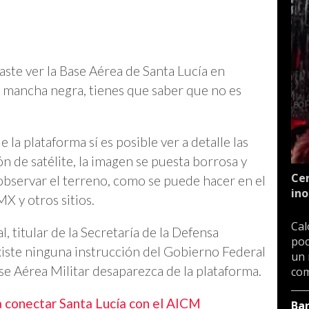
aste ver la Base Aérea de Santa Lucía en
a mancha negra, tienes que saber que no es
 la plataforma sí es posible ver a detalle las
ción de satélite, la imagen se puesta borrosa y
Cen
observar el terreno, como se puede hacer en el
ino
X y otros sitios.
Cal
, titular de la Secretaría de la Defensa
poc
xiste ninguna instrucción del Gobierno Federal
un 
ase Aérea Militar desaparezca de la plataforma.
com
 conectar Santa Lucía con el AICM
Ba