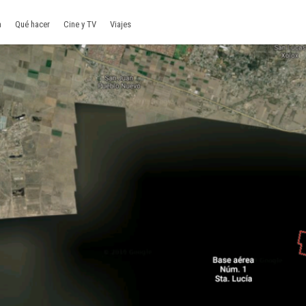
a
Qué hacer
Cine y TV
Viajes