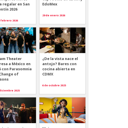
a regalar en San
EdoMex
entín 2026
29 de enero 2026
 febrero 2026
am Theater
¿De la vista nace el
resa a México en
antojo? Bares con
6 con Parasomnia
cocina abierta en
 Change of
CDMX
sons
6 de octubre 2025
diciembre 2025