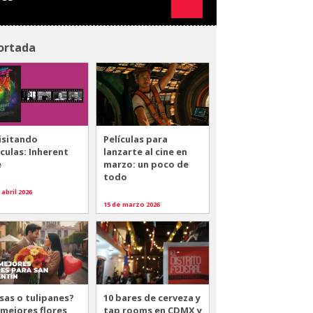
ortada
isitando
Películas para
ículas: Inherent
lanzarte al cine en
e
marzo: un poco de
todo
 abril 2026
15 de marzo 2026
sas o tulipanes?
10 bares de cerveza y
 mejores flores
tap rooms en CDMX y