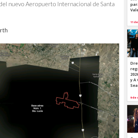
 del nuevo Aeropuerto Internacional de Santa
par
Val
11 de
rth
Dre
reg
202
y A
Sea
9 de 