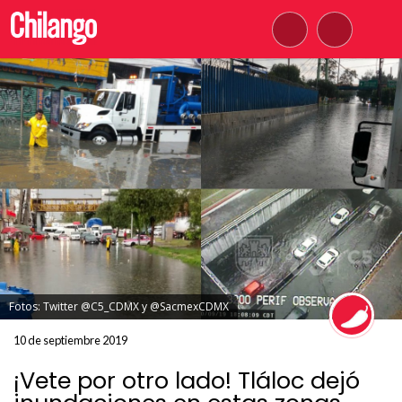
Fotos: Twitter @C5_CDMX y @SacmexCDMX
10 de septiembre 2019
¡Vete por otro lado! Tláloc dejó