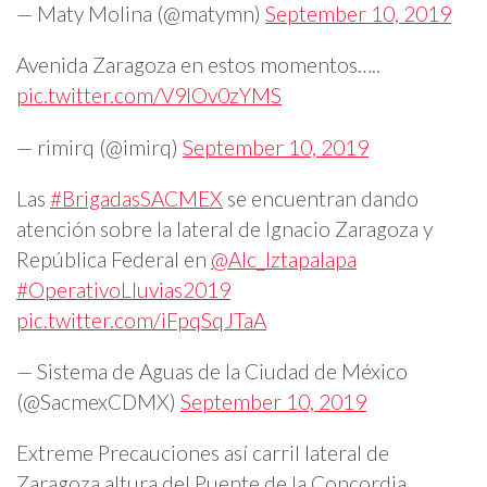
— Maty Molina (@matymn)
September 10, 2019
Avenida Zaragoza en estos momentos…..
pic.twitter.com/V9IOv0zYMS
— rimirq (@imirq)
September 10, 2019
Las
#BrigadasSACMEX
se encuentran dando
atención sobre la lateral de Ignacio Zaragoza y
República Federal en
@Alc_Iztapalapa
#OperativoLluvias2019
pic.twitter.com/iFpqSqJTaA
— Sistema de Aguas de la Ciudad de México
(@SacmexCDMX)
September 10, 2019
Extreme Precauciones así carril lateral de
Zaragoza altura del Puente de la Concordia