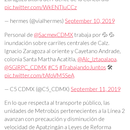
pic.twitter.com/WkENTluCCz
— hermes (@vialhermes)
September 10, 2019
Personal de
@SacmexCDMX
trabaja por 💦 💦
inundación sobre carriles centrales de Calz.
Ignacio Zaragoza al oriente y Cayetano Andrade,
colonia Santa Martha Acatitla,
@Alc_Iztapalapa
.
@SGIRPC_CDMX
#C5
#TrabajandoJuntos
🛠️
pic.twitter.com/tAfoVM5SeA
— C5 CDMX (@C5_CDMX)
September 11, 2019
En lo que respecta al transporte público, las
unidades de Metrobús pertenecientes a la Línea 2
avanzan con precaución y disminución de
velocidad de Apatzingán a Leyes de Reforma