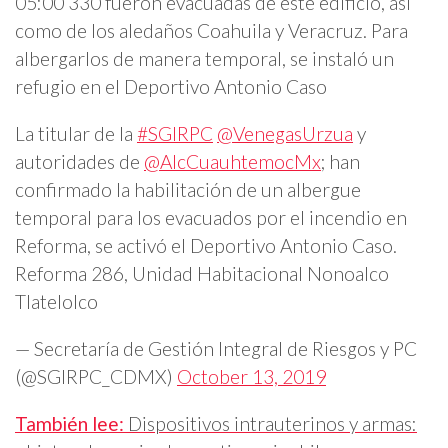
05:00 330 fueron evacuadas de este edificio, así
como de los aledaños Coahuila y Veracruz. Para
albergarlos de manera temporal, se instaló un
refugio en el Deportivo Antonio Caso
La titular de la
#SGIRPC
@VenegasUrzua
y
autoridades de
@AlcCuauhtemocMx
; han
confirmado la habilitación de un albergue
temporal para los evacuados por el incendio en
Reforma, se activó el Deportivo Antonio Caso.
Reforma 286, Unidad Habitacional Nonoalco
Tlatelolco
— Secretaría de Gestión Integral de Riesgos y PC
(@SGIRPC_CDMX)
October 13, 2019
También lee:
Dispositivos intrauterinos y armas: