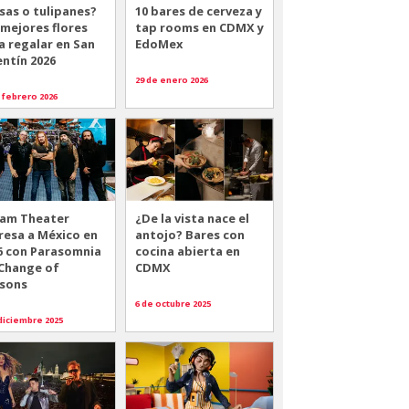
sas o tulipanes?
10 bares de cerveza y
 mejores flores
tap rooms en CDMX y
a regalar en San
EdoMex
entín 2026
29 de enero 2026
 febrero 2026
am Theater
¿De la vista nace el
resa a México en
antojo? Bares con
6 con Parasomnia
cocina abierta en
 Change of
CDMX
sons
6 de octubre 2025
diciembre 2025