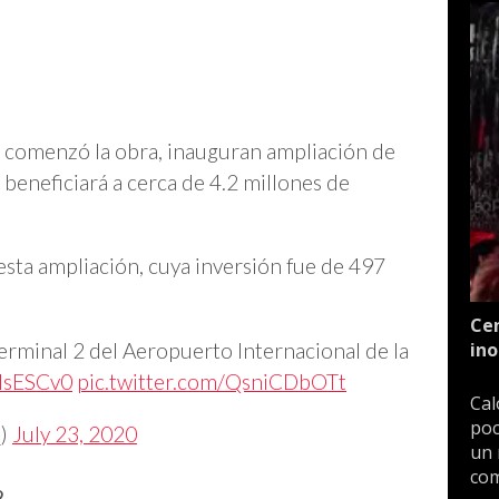
 comenzó la obra, inauguran ampliación de
 beneficiará a cerca de 4.2 millones de
 esta ampliación, cuya inversión fue de 497
Cen
terminal 2 del Aeropuerto Internacional de la
ino
ZHsESCv0
pic.twitter.com/QsniCDbOTt
Cal
poc
_)
July 23, 2020
un 
com
2