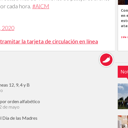
or cada hora.
#AICM
Con
en 
est
ata
, 2020
2 de
amitar la tarjeta de circulación en línea
Not
eas 12, 9, 4 y B
ro
por orden alfabético
12 de mayo
l Día de las Madres