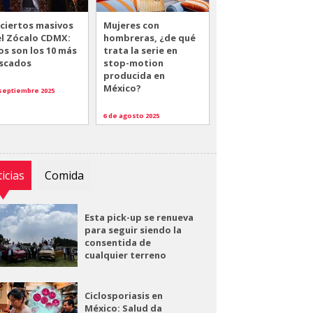
ciertos masivos
Mujeres con
el Zócalo CDMX:
hombreras, ¿de qué
os son los 10 más
trata la serie en
scados
stop-motion
producida en
México?
 septiembre 2025
6 de agosto 2025
icias
Comida
Esta pick-up se renueva
para seguir siendo la
consentida de
cualquier terreno
Ciclosporiasis en
México: Salud da