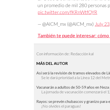
un promedio de mil 280 personas p
pic.twitter.com/fKRnWtfQYR
— @AICM_mx (@AICM_mx)
July 23
También te puede interesar: cómo tr
Con información de: Redacción kal
MÁS DEL AUTOR
Así será la revisión de tramos elevados de Lín
Se le dará prioridad a la Línea 12 del Met
Vacunarán a adultos de 50-59 años en Neza 
La jornada de vacunación comenzará el 
Rayos: se prevén chubascos y granizo para e
¡No olvides el paraguas!