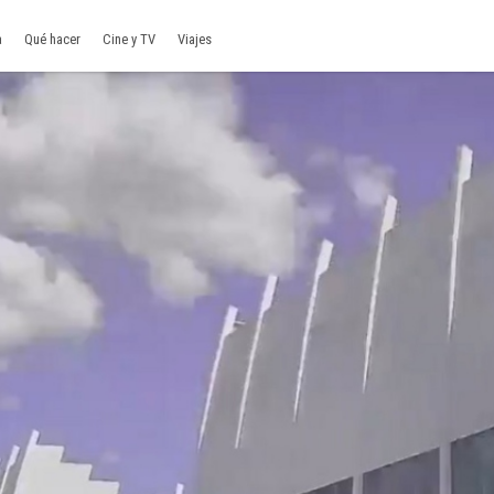
a
Qué hacer
Cine y TV
Viajes