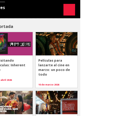
res
ortada
isitando
Películas para
ículas: Inherent
lanzarte al cine en
e
marzo: un poco de
todo
 abril 2026
15 de marzo 2026