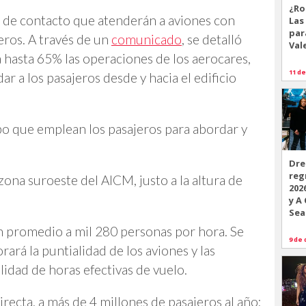
¿Ro
 de contacto que atenderán a aviones con
Las
par
eros. A través de un
comunicado
, se detalló
Val
 hasta 65% las operaciones de los aerocares,
11 de
r a los pasajeros desde y hacia el edificio
po que emplean los pasajeros para abordar y
Dre
reg
zona suroeste del AICM, justo a la altura de
202
y A
Sea
en promedio a mil 280 personas por hora. Se
9 de 
ará la puntialidad de los aviones y las
idad de horas efectivas de vuelo.
irecta, a más de 4 millones de pasajeros al año;