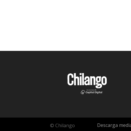
Descarga media
© Chilango