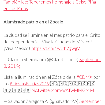
También lee: Tendremos homenaje a Celso Piña
en Los Pinos
Alumbrado patrio en el Zócalo
La ciudad se ilumina en el mes patrio para el Grito
de Independencia. ¡Viva la Ciudad de México!
¡Viva México!
https://t.co/1wJfh7gwgV
— Claudia Sheinbaum (@Claudiashein)
September
3, 2019ç
Lista la iluminación en el Zócalo de la
#CDMX
por
las
#FiestasPatrias2019
🇲🇽🇲🇽🇲🇽🇲🇽🇲🇽
🇲🇽🇲🇽🇲🇽
pic.twitter.com/wATwMMGt4M
— Salvador Zaragoza A. (@SalvadorZA)
September