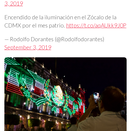
3, 2019
Encendido de la iluminación en el Zócalo de la
CDMX por el mes patrio.
https://t.co/aqAUkk9J0P
— Rodolfo Dorantes (@Rodolfodorantes)
September 3, 2019