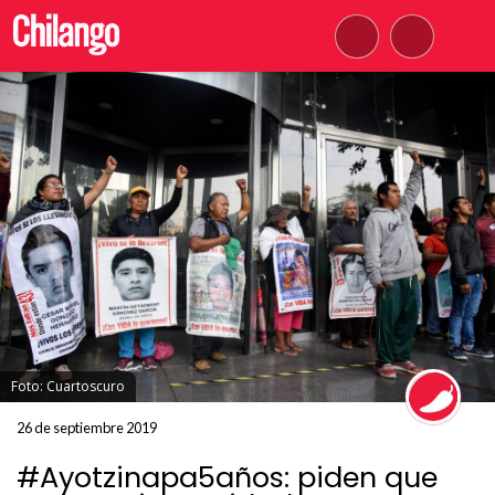
Foto: Cuartoscuro
26 de septiembre 2019
#Ayotzinapa5años: piden que