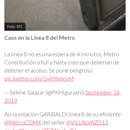
Foto: STC
Caos en la Línea 8 del Metro
La línea 8 no es una espera de 4 minutos. Metro
Constitución a full y hasta creo que deberían de
detener el acceso. Se pone peligroso
pic.twitter.com/GvjHfggrqM
— Selene Salazar (@PKHigurashi)
September 26,
2019
Así la estación GARIBALDI línea 8 de su eficiente
@MetroCDMX
del señor
@VILLALVAZO13