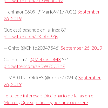
pic.twitter.com/7T7Wcotu3V
— chingon0609 (@Mario97177001)
September
26, 2019
Que está pasando en la línea 8?
pic.twitter.com/TXIotdPZjs
— Chito (@Chito20347546)
September 26, 2019
Cuantos más
@MetroCDMX
????
pic.twitter.com/a9DW75CBnF
— MARTIN TORRES (@Torres10945)
September
26, 2019
Te puede interesar: Diccionario de fallas en el
Metro: ¿Qué significan y por qué ocurren?