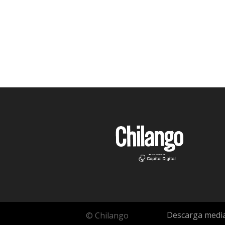
Descarga media
© Chilango