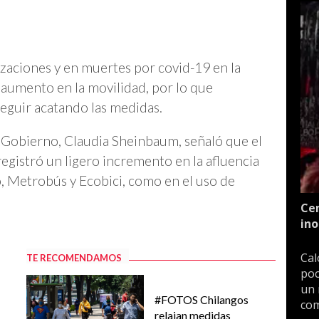
izaciones y en muertes por covid-19 en la
aumento en la movilidad, por lo que
seguir acatando las medidas.
e Gobierno, Claudia Sheinbaum, señaló que el
egistró un ligero incremento en la afluencia
, Metrobús y Ecobici, como en el uso de
Cen
ino
d
Cal
TE RECOMENDAMOS
poc
un 
#FOTOS Chilangos
com
relajan medidas