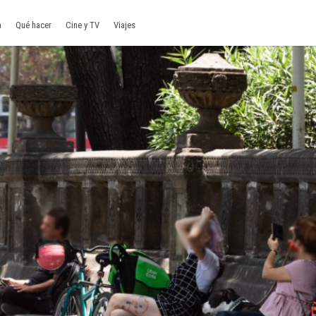
a
Qué hacer
Cine y TV
Viajes