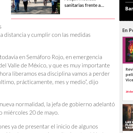
sanitarias frente a
Ba
l
covid-19
s
En P
na distancia y cumplir con las medidas
 todavía en Semáforo Rojo, en emergencia
del Valle de México, y que es muy importante
Rev
 ahora liberamos esa disciplina vamos a perder
pel
Vic
ltimo, prácticamente, mes y medio”, dijo
20 de
a nueva normalidad, la jefa de gobierno adelantó
o miércoles 20 de mayo.
nes ya de presentar el inicio de algunos