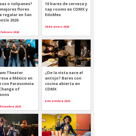
sas o tulipanes?
10 bares de cerveza y
 mejores flores
tap rooms en CDMX y
a regalar en San
EdoMex
entín 2026
29 de enero 2026
 febrero 2026
am Theater
¿De la vista nace el
resa a México en
antojo? Bares con
6 con Parasomnia
cocina abierta en
 Change of
CDMX
sons
6 de octubre 2025
diciembre 2025