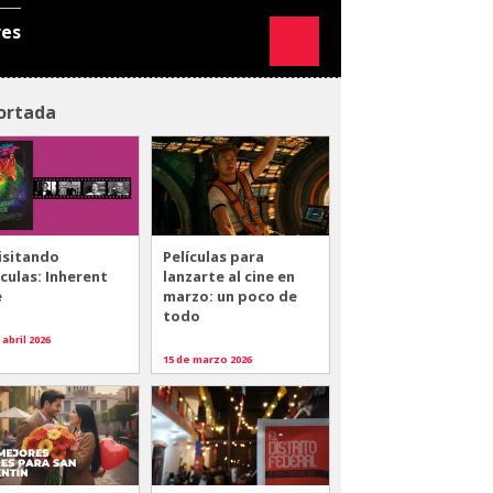
res
ortada
isitando
Películas para
ículas: Inherent
lanzarte al cine en
e
marzo: un poco de
todo
 abril 2026
15 de marzo 2026