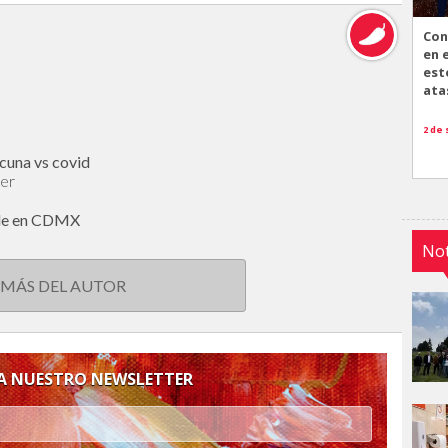
Con
en 
est
ata
2 de
cuna vs covid
cer
alle en CDMX
Not
 MÁS DEL AUTOR
 A NUESTRO NEWSLETTER