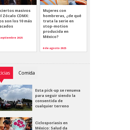
ciertos masivos
Mujeres con
el Zócalo CDMX:
hombreras, ¿de qué
os son los 10 más
trata la serie en
scados
stop-motion
producida en
México?
 septiembre 2025
6 de agosto 2025
icias
Comida
Esta pick-up se renueva
para seguir siendo la
consentida de
cualquier terreno
Ciclosporiasis en
México: Salud da