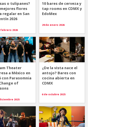
sas o tulipanes?
10 bares de cerveza y
 mejores flores
tap rooms en CDMX y
a regalar en San
EdoMex
entín 2026
29 de enero 2026
 febrero 2026
am Theater
¿De la vista nace el
resa a México en
antojo? Bares con
6 con Parasomnia
cocina abierta en
 Change of
CDMX
sons
6 de octubre 2025
diciembre 2025