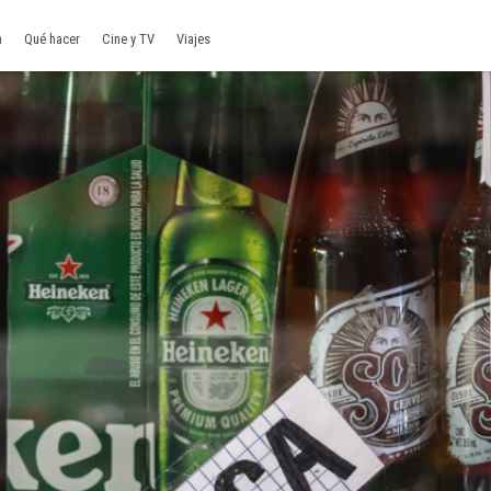
a
Qué hacer
Cine y TV
Viajes