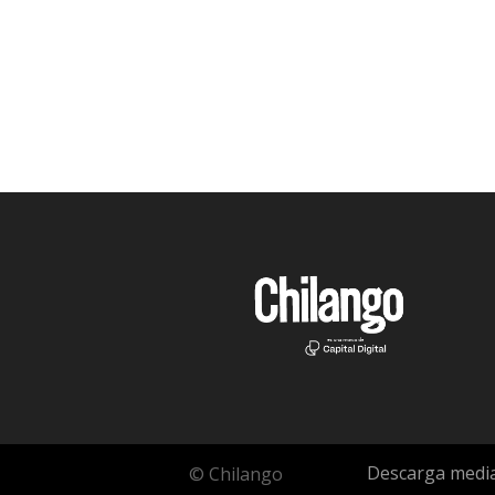
Descarga media
© Chilango