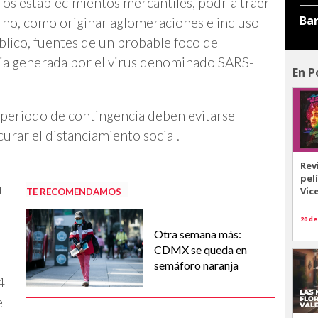
 los establecimientos mercantiles, podría traer
Ba
rno, como originar aglomeraciones e incluso
blico, fuentes de un probable foco de
mia generada por el virus denominado SARS-
En P
 periodo de contingencia deben evitarse
urar el distanciamiento social.
Rev
pel
u
Vic
TE RECOMENDAMOS
20 de
Otra semana más:
CDMX se queda en
semáforo naranja
4
e