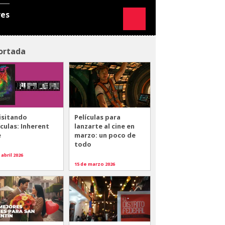
res
ortada
isitando
Películas para
ículas: Inherent
lanzarte al cine en
e
marzo: un poco de
todo
 abril 2026
15 de marzo 2026