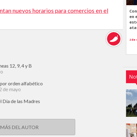
ntan nuevos horarios para comercios en el
Con
en 
est
ata
2 de
eas 12, 9, 4 y B
ro
Not
por orden alfabético
12 de mayo
l Día de las Madres
 MÁS DEL AUTOR