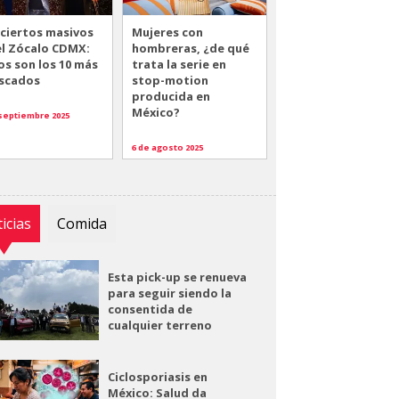
ciertos masivos
Mujeres con
el Zócalo CDMX:
hombreras, ¿de qué
os son los 10 más
trata la serie en
scados
stop-motion
producida en
México?
 septiembre 2025
6 de agosto 2025
icias
Comida
Esta pick-up se renueva
para seguir siendo la
consentida de
cualquier terreno
Ciclosporiasis en
México: Salud da