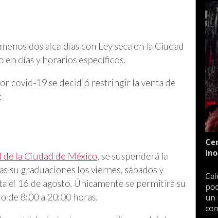
 menos dos alcaldías con Ley seca en la Ciudad
 en días y horarios específicos.
or covid-19 se decidió restringir la venta de
:
Cen
ino
l de la Ciudad de México
, se suspenderá la
as su graduaciones los viernes, sábados y
Cal
ta el 16 de agosto. Únicamente se permitirá su
poc
io de 8:00 a 20:00 horas.
un 
com