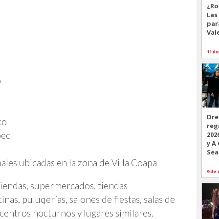
¿Ro
Las
par
Val
11 de
o
Dre
co
reg
pec
202
y A
Sea
ales ubicadas en la zona de Villa Coapa
9 de 
 tiendas, supermercados, tiendas
nas, puluqerías, salones de fiestas, salas de
 centros nocturnos y lugares similares.