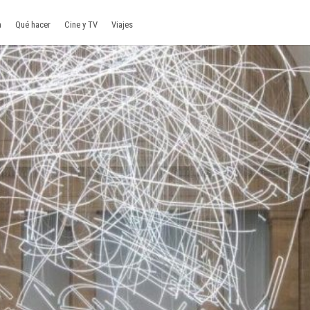
a
Qué hacer
Cine y TV
Viajes