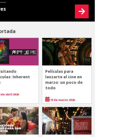
res
ortada
isitando
Películas para
ículas: Inherent
lanzarte al cine en
e
marzo: un poco de
todo
 de abril 2026
15 de marzo 2026