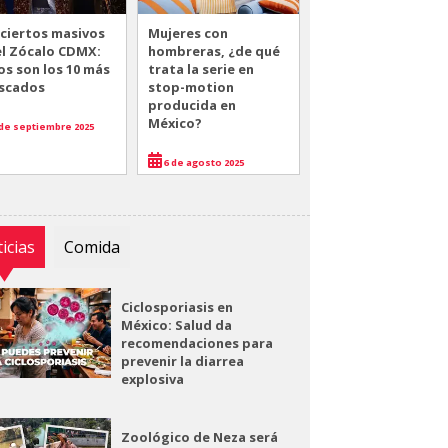
ciertos masivos
Mujeres con
el Zócalo CDMX:
hombreras, ¿de qué
os son los 10 más
trata la serie en
scados
stop-motion
producida en
México?
de septiembre 2025
6 de agosto 2025
icias
Comida
Ciclosporiasis en
México: Salud da
recomendaciones para
prevenir la diarrea
explosiva
Zoológico de Neza será