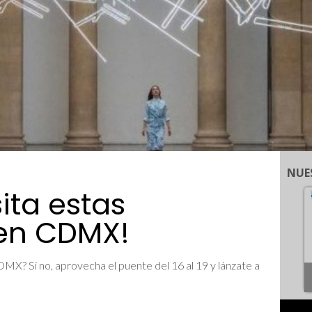
NUE
ita estas
 en CDMX!
MX? Si no, aprovecha el puente del 16 al 19 y lánzate a