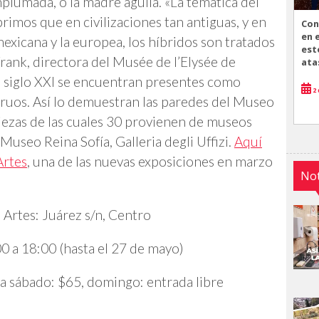
mplumada, o la madre águila. «La temática del
rimos que en civilizaciones tan antiguas, y en
Con
en 
mexicana y la europea, los híbridos son tratados
est
rank, directora del Musée de l’Elysée de
ata
el siglo XXI se encuentran presentes como
2 
uos. Así lo demuestran las paredes del Museo
piezas de las cuales 30 provienen de museos
useo Reina Sofía, Galleria degli Uffizi.
Aquí
Artes
, una de las nuevas exposiciones en marzo
Not
 Artes: Juárez s/n, Centro
 a 18:00 (hasta el 27 de mayo)
a sábado: $65, domingo: entrada libre