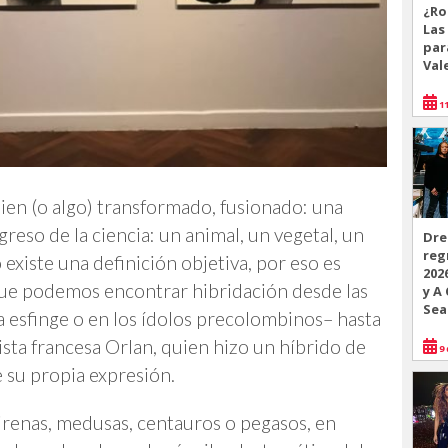
¿Ro
Las
par
Val
11
uien (o algo) transformado, fusionado: una
reso de la ciencia: un animal, un vegetal, un
Dre
reg
existe una definición objetiva, por eso es
202
que podemos encontrar hibridación desde las
y A
Sea
a esfinge o en los ídolos precolombinos– hasta
sta francesa Orlan, quien hizo un híbrido de
9 
 su propia expresión.
sirenas, medusas, centauros o pegasos, en