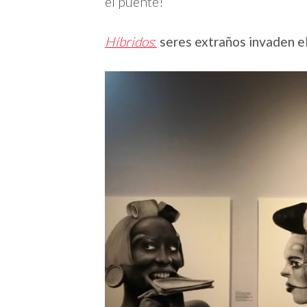
el puente!
Híbridos
:
seres extraños invaden e