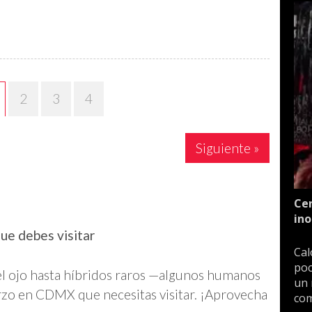
2
3
4
Siguiente »
Cen
ino
e debes visitar
Cal
poc
el ojo hasta híbridos raros —algunos humanos
un 
arzo en CDMX que necesitas visitar. ¡Aprovecha
com