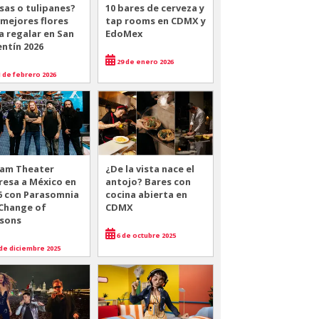
sas o tulipanes?
10 bares de cerveza y
 mejores flores
tap rooms en CDMX y
a regalar en San
EdoMex
entín 2026
29 de enero 2026
 de febrero 2026
am Theater
¿De la vista nace el
resa a México en
antojo? Bares con
6 con Parasomnia
cocina abierta en
 Change of
CDMX
sons
6 de octubre 2025
de diciembre 2025