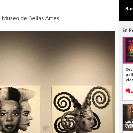
Ba
l Museo de Bellas Artes
En P
Rev
pel
Vic
20