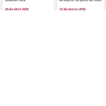
Inherent Vice
en marzo: un poco de todo
20 de abril 2026
15 de marzo 2026
Noticias
Comida