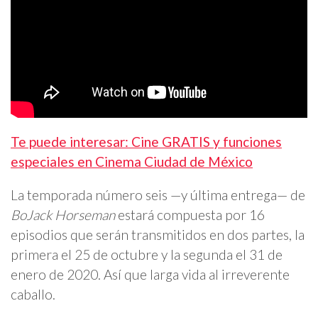
Te puede interesar: Cine GRATIS y funciones
especiales en Cinema Ciudad de México
La temporada número seis —y última entrega— de
BoJack Horseman
estará compuesta por 16
episodios que serán transmitidos en dos partes, la
primera el 25 de octubre y la segunda el 31 de
enero de 2020. Así que larga vida al irreverente
caballo.