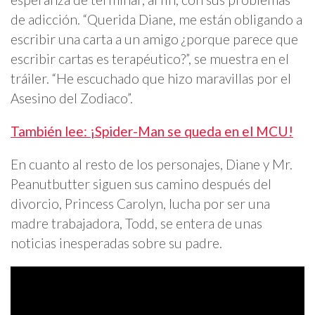
de adicción. “Querida Diane, me están obligando a
escribir una carta a un amigo ¿porque parece que
escribir cartas es terapéutico?”, se muestra en el
tráiler. “He escuchado que hizo maravillas por el
Asesino del Zodiaco”.
También lee: ¡Spider-Man se queda en el MCU!
En cuanto al resto de los personajes, Diane y Mr.
Peanutbutter siguen sus camino después del
divorcio, Princess Carolyn, lucha por ser una
madre trabajadora, Todd, se entera de unas
noticias inesperadas sobre su padre.