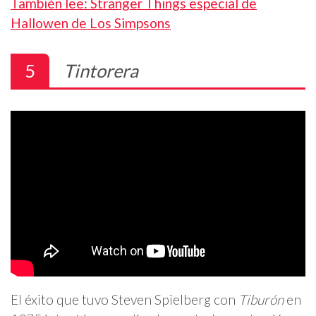
También lee: Stranger Things especial de
Hallowen de Los Simpsons
5
Tintorera
El éxito que tuvo Steven Spielberg con
Tiburón
en