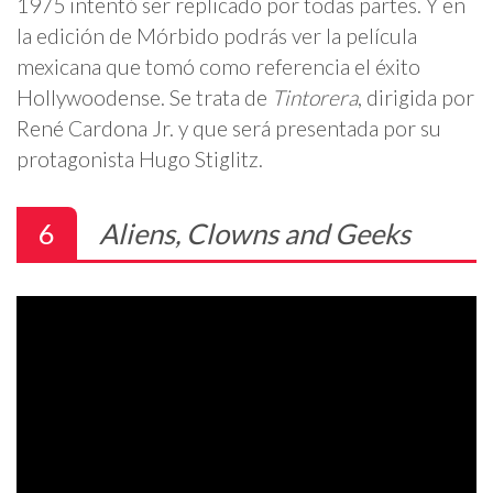
1975 intentó ser replicado por todas partes. Y en
la edición de Mórbido podrás ver la película
mexicana que tomó como referencia el éxito
Hollywoodense. Se trata de
Tintorera
, dirigida por
René Cardona Jr. y que será presentada por su
protagonista Hugo Stiglitz.
6
Aliens, Clowns and Geeks