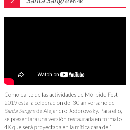
2
Santa Sangre
en 4k
Como parte de las actividades de Mórbido Fest
2019 está la celebración del 30 aniversario de
Santa Sangre
de Alejandro Jodorowsky. Para ello,
se presentará una versión restaurada en formato
4K que será proyectada en la mítica casa de “El