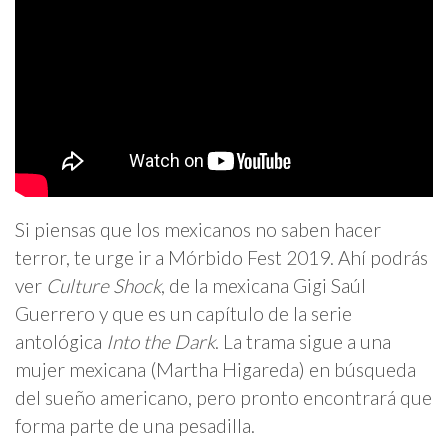
Si piensas que los mexicanos no saben hacer
terror, te urge ir a Mórbido Fest 2019. Ahí podrás
ver
Culture Shock
, de la mexicana Gigi Saúl
Guerrero y que es un capítulo de la serie
antológica
Into the Dark
. La trama sigue a una
mujer mexicana (Martha Higareda) en búsqueda
del sueño americano, pero pronto encontrará que
forma parte de una pesadilla.