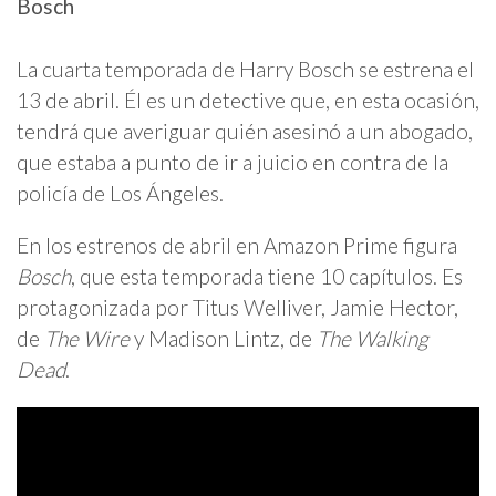
Bosch
La cuarta temporada de Harry Bosch se estrena el
13 de abril. Él es un detective que, en esta ocasión,
tendrá que averiguar quién asesinó a un abogado,
que estaba a punto de ir a juicio en contra de la
policía de Los Ángeles.
En los estrenos de abril en Amazon Prime figura
Bosch
, que esta temporada tiene 10 capítulos. Es
protagonizada por Titus Welliver, Jamie Hector,
de
The Wire
y Madison Lintz, de
The Walking
Dead
.