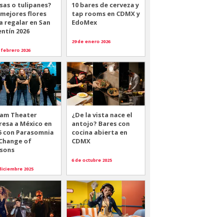
sas o tulipanes?
10 bares de cerveza y
 mejores flores
tap rooms en CDMX y
a regalar en San
EdoMex
entín 2026
29 de enero 2026
 febrero 2026
am Theater
¿De la vista nace el
resa a México en
antojo? Bares con
6 con Parasomnia
cocina abierta en
 Change of
CDMX
sons
6 de octubre 2025
diciembre 2025