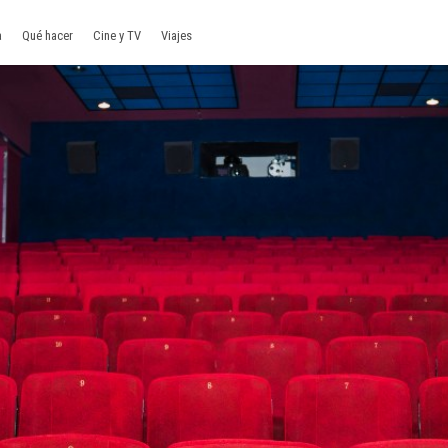
a
Qué hacer
Cine y TV
Viajes