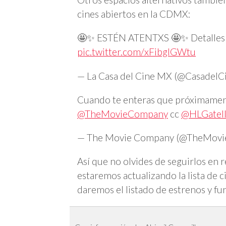
cines abiertos en la CDMX:
🤩✨ ESTÉN ATENTXS 🤩✨ Detalles 
pic.twitter.com/xFibglGWtu
— La Casa del Cine MX (@Casadel
Cuando te enteras que próximament
@TheMovieCompany
cc
@HLGatel
— The Movie Company (@TheMov
Así que no olvides de seguirlos en r
estaremos actualizando la lista de 
daremos el listado de estrenos y fu