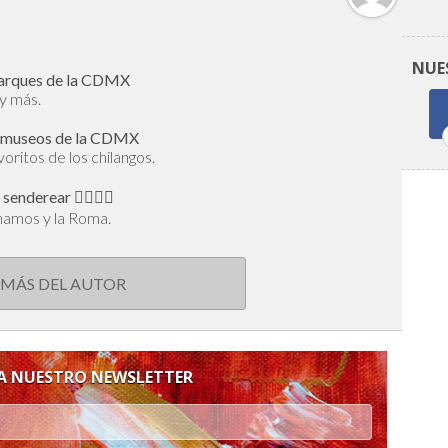
NUE
 parques de la CDMX
 y más.
 8 museos de la CDMX
voritos de los chilangos.
enderear 🕵🏻‍♂️✨
namos y la Roma.
 MÁS DEL AUTOR
 A NUESTRO NEWSLETTER