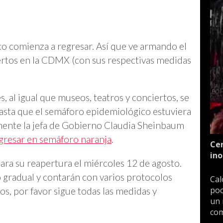
co comienza a regresar. Así que ve armando el
iertos en la CDMX (con sus respectivas medidas
s, al igual que museos, teatros y conciertos, se
hasta que el semáforo epidemiológico estuviera
mente la jefa de Gobierno Claudia Sheinbaum
egresar en semáforo naranja
.
Cen
ino
ra su reapertura el miércoles 12 de agosto.
o gradual y contarán con varios protocolos
Cal
poc
rlos, por favor sigue todas las medidas y
un 
com