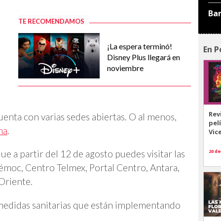
Ba
TE RECOMENDAMOS
¡La espera terminó!
En P
Disney Plus llegará en
noviembre
Rev
enta con varias sedes abiertas. O al menos,
pel
na
.
Vic
20 de
ue a partir del 12 de agosto puedes visitar las
émoc, Centro Telmex, Portal Centro, Antara,
 Oriente.
medidas sanitarias que están implementando