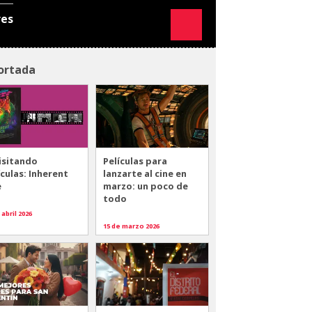
res
ortada
isitando
Películas para
ículas: Inherent
lanzarte al cine en
e
marzo: un poco de
todo
 abril 2026
15 de marzo 2026