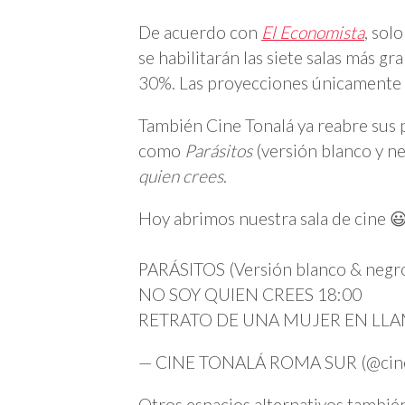
De acuerdo con
El Economista
, solo
se habilitarán las siete salas más 
30%. Las proyecciones únicamente s
También Cine Tonalá ya reabre sus pu
como
Parásitos
(versión blanco y n
quien crees
.
Hoy abrimos nuestra sala de cine 😃 y t
PARÁSITOS (Versión blanco & negr
NO SOY QUIEN CREES 18:00
RETRATO DE UNA MUJER EN LLA
— CINE TONALÁ ROMA SUR (@cine
Otros espacios alternativos también