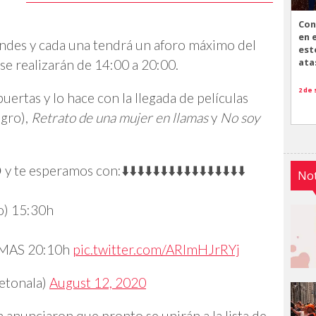
Con
en 
grandes y cada una tendrá un aforo máximo del
est
ata
e realizarán de 14:00 a 20:00.
2 de
ertas y lo hace con la llegada de películas
egro),
Retrato de una mujer en llamas
y
No soy
e esperamos con:⬇️⬇️⬇️⬇️⬇️⬇️⬇️⬇️⬇️⬇️⬇️⬇️⬇️⬇️⬇️⬇️
Not
o) 15:30h
MAS 20:10h
pic.twitter.com/ARImHJrRYj
tonala)
August 12, 2020
 anunciaron que pronto se unirán a la lista de