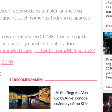
¿Ro
Las
es en redes sociales también anunció su
par
Val
lo que hasta el momento, todavía no aparece
11 de
remos de regreso en CDMX! Conoce aquí la
ado para ti y nuestros colaboradores,
.co/GmmWzDIGp6
pic.twitter.com/M1YpxJmv3Y
Dre
, 2020
reg
202
y A
X
Sea
TE RECOMENDAMOS
s
9 de 
¡Al fin! Regresa Van
Gogh Alive: conoce
cuándo y cómo 🌻✨