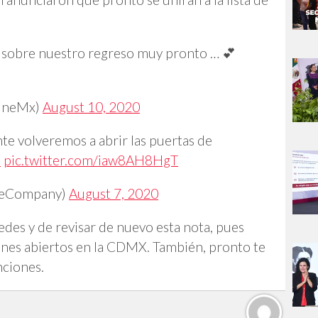
sobre nuestro regreso muy pronto … 💕
CineMx)
August 10, 2020
e volveremos a abrir las puertas de
l
pic.twitter.com/iaw8AH8HgT
ieCompany)
August 7, 2020
edes y de revisar de nuevo esta nota, pues
cines abiertos en la CDMX. También, pronto te
nciones.