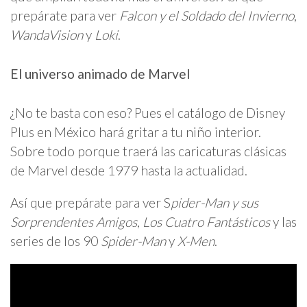
prepárate para ver
Falcon y el Soldado del Invierno
,
WandaVision
y
Loki
.
El universo animado de Marvel
¿No te basta con eso? Pues el catálogo de Disney
Plus en México hará gritar a tu niño interior.
Sobre todo porque traerá las caricaturas clásicas
de Marvel desde 1979 hasta la actualidad.
Así que prepárate para ver S
pider-Man y sus
Sorprendentes Amigos
,
Los Cuatro Fantásticos
y las
series de los 90
Spider-Man
y
X-Men
.