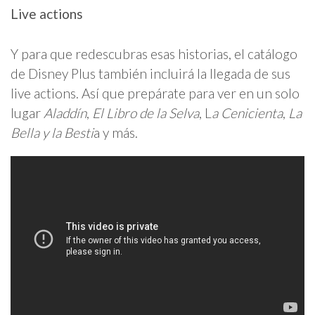
Live actions
Y para que redescubras esas historias, el catálogo
de Disney Plus también incluirá la llegada de sus
live actions. Así que prepárate para ver en un solo
lugar
Aladdín
,
El Libro de la Selva
, L
a Cenicienta
,
La
Bella y la Besti
a y más.