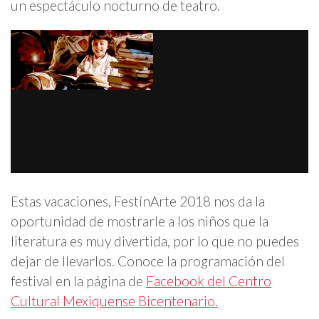
un espectáculo nocturno de teatro.
Estas vacaciones, FestínArte 2018 nos da la
oportunidad de mostrarle a los niños que la
literatura es muy divertida, por lo que no puedes
dejar de llevarlos. Conoce la programación del
festival en la página de
Facebook del Centro
Cultural Mexiquense Bicentenario.