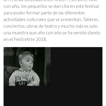
con año, los pequeños se dan cita en este festival
para poder formar parte de las diferentes
actividades culturales que se presentan. Talleres,
conciertos, obras de teatro y mucho más es solo
una muestra que año con año se ha venido dando
en el FestínArte 2018.