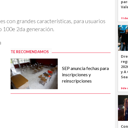
par
Val
11 de
les con grandes características, para usuarios
o 100e 2da generación.
a
TE RECOMENDAMOS
Dre
reg
202
SEP anuncia fechas para
y A
inscripciones y
Sea
reinscripciones
9 de 
Con