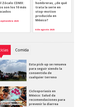
el Zócalo CDMX:
hombreras, ¿de qué
os son los 10 más
trata la serie en
scados
stop-motion
producida en
México?
 septiembre 2025
6 de agosto 2025
icias
Comida
Esta pick-up se renueva
para seguir siendo la
consentida de
cualquier terreno
Ciclosporiasis en
México: Salud da
recomendaciones para
prevenir la diarrea