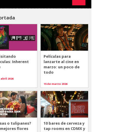
ortada
isitando
Películas para
ículas: Inherent
lanzarte al cine en
e
marzo: un poco de
todo
 abril 2026
15 de marzo 2026
sas o tulipanes?
10 bares de cerveza y
 mejores flores
tap rooms en CDMX y