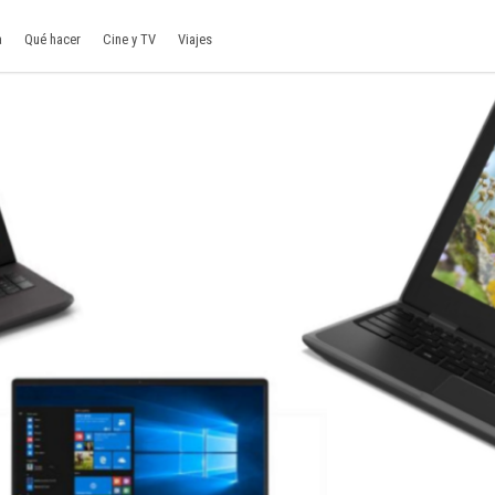
a
Qué hacer
Cine y TV
Viajes