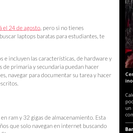
 el 24 de agosto
, pero si no tienes
uscar laptops baratas para estudiantes, te
e incluyen las características, de hardware y
os de primaria y secundaria puedan hacer
Cen
ales, navegar para documentar su tarea y hacer
ino
scritos.
Cal
poc
un 
com
s en ram y 32 gigas de almacenamiento. Esta
ños que solo navegan en internet buscando
Ba