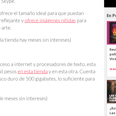
 Skype.
ofrece el tamaño ideal para que puedan
En P
reflejante y
ofrece imágenes nítidas
para
 arte.
la tienda hay meses sin intereses)
Rev
pel
Vic
cceso a internet y procesadores de texto, esta
20 de
mil pesos
en esta tienda
y en esta otra. Cuenta
co duro de 500 gigabytes, lo suficiente para
e meses sin intereses)
¿Ro
Las