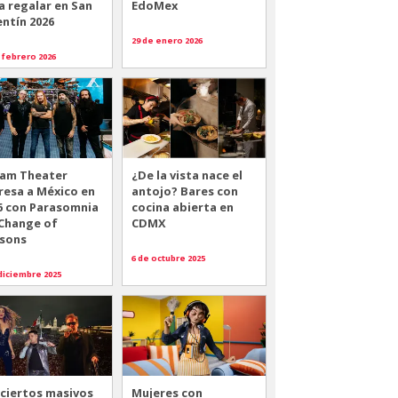
a regalar en San
EdoMex
entín 2026
29 de enero 2026
 febrero 2026
am Theater
¿De la vista nace el
resa a México en
antojo? Bares con
6 con Parasomnia
cocina abierta en
 Change of
CDMX
sons
6 de octubre 2025
diciembre 2025
ciertos masivos
Mujeres con