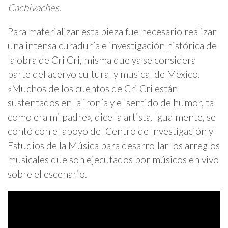
Cachivaches
.
Para materializar esta pieza fue necesario realizar
una intensa curaduría e investigación histórica de
la obra de Cri Cri, misma que ya se considera
parte del acervo cultural y musical de México.
«Muchos de los cuentos de Cri Cri están
sustentados en la ironía y el sentido de humor, tal
como era mi padre», dice la artista. Igualmente, se
contó con el apoyo del Centro de Investigación y
Estudios de la Música para desarrollar los arreglos
musicales que son ejecutados por músicos en vivo
sobre el escenario.