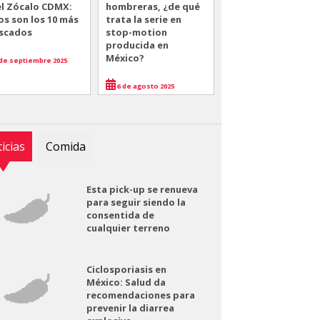
el Zócalo CDMX:
hombreras, ¿de qué
os son los 10 más
trata la serie en
scados
stop-motion
producida en
México?
de septiembre 2025
6 de agosto 2025
icias
Comida
Esta pick-up se renueva
para seguir siendo la
consentida de
cualquier terreno
Ciclosporiasis en
México: Salud da
recomendaciones para
prevenir la diarrea