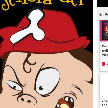
En P
Rev
pel
Vic
20
¿Ro
Las