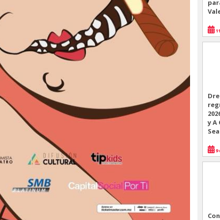
par
Val
11
Dre
reg
202
y A
Sea
9 
Con