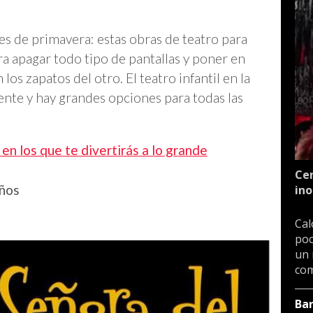
s de primavera: estas obras de teatro para
a apagar todo tipo de pantallas y poner en
os zapatos del otro. El teatro infantil en la
ente y hay grandes opciones para todas las
en los que te divertirás a lo grande
Cen
iños
ino
Cal
poc
un 
com
Ba