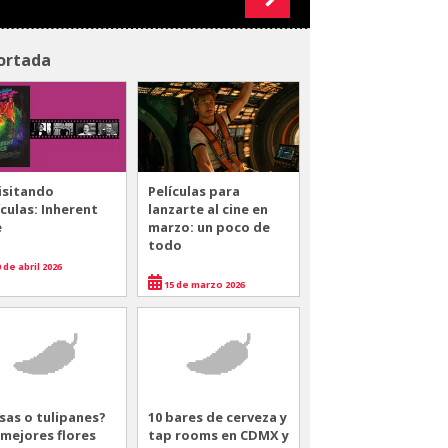
ortada
isitando
Películas para
ículas: Inherent
lanzarte al cine en
e
marzo: un poco de
todo
 de abril 2026
15 de marzo 2026
sas o tulipanes?
10 bares de cerveza y
 mejores flores
tap rooms en CDMX y