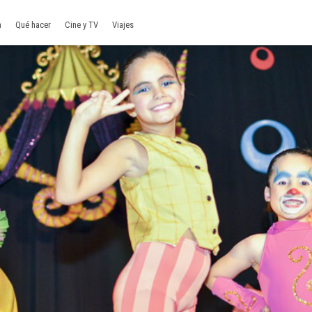
a
Qué hacer
Cine y TV
Viajes