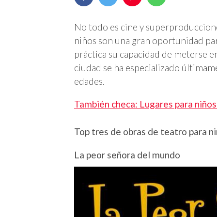
No todo es cine y superproduccione
niños son una gran oportunidad par
práctica su capacidad de meterse en l
ciudad se ha especializado últimam
edades.
También checa: Lugares para niños 
Top tres de obras de teatro para n
La peor señora del mundo