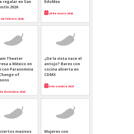
a regalar en San
EdoMex
entín 2026
29 de enero 2026
 de febrero 2026
am Theater
¿De la vista nace el
resa a México en
antojo? Bares con
6 con Parasomnia
cocina abierta en
 Change of
CDMX
sons
6 de octubre 2025
de diciembre 2025
ciertos masivos
Mujeres con