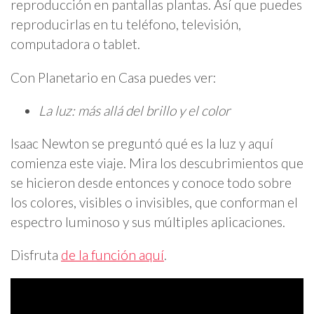
reproducción en pantallas plantas. Así que puedes
reproducirlas en tu teléfono, televisión,
computadora o tablet.
Con Planetario en Casa puedes ver:
La luz: más allá del brillo y el color
Isaac Newton se preguntó qué es la luz y aquí
comienza este viaje. Mira los descubrimientos que
se hicieron desde entonces y conoce todo sobre
los colores, visibles o invisibles, que conforman el
espectro luminoso y sus múltiples aplicaciones.
Disfruta
de la función aquí
.