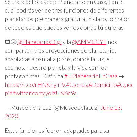
Se trata del proyecto Planetario en Casa, con el
cual podrás ver de tres funciones de diferentes
planetarios ¡de manera gratuita! Y claro, lo mejor
de todo es que puedes verlos donde tú quieras.
📺🤩
@PlanetariosDigi
y la
@AMMCCYT
nos
comparten tres proyecciones de planetario,
adaptadas a pantalla plana, donde la luz, el
cosmos, nuestro planeta y la vida son los
protagonistas. Disfruta
#ElPlanetarioEnCasa
➡️
https://t.co/rHNKFyIrIV
.
#CienciaADomicilio
#Quéda
pic.twitter.com/yoIzUN6c9a
— Museo de la Luz (@MuseodelaLuz)
June 13,
2020
Estas funciones fueron adaptadas para su