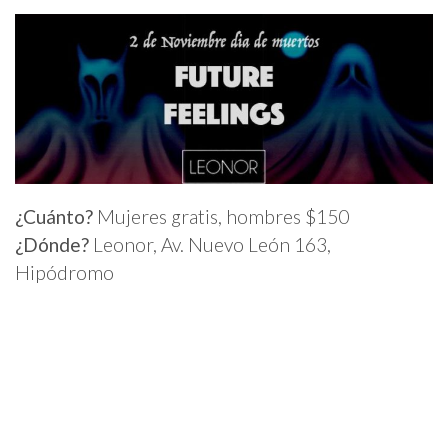
¿Cuánto?
Mujeres gratis, hombres $150
¿Dónde?
Leonor, Av. Nuevo León 163,
Hipódromo