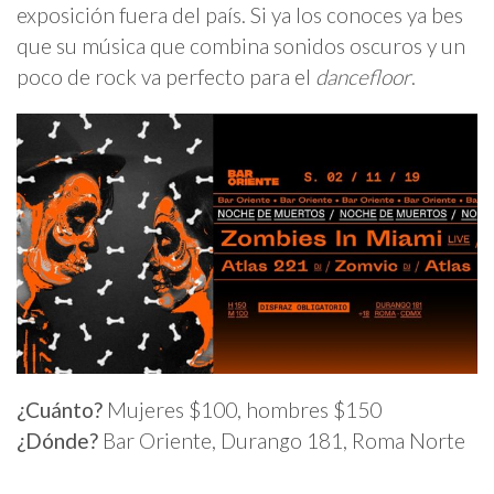
exposición fuera del país. Si ya los conoces ya bes
que su música que combina sonidos oscuros y un
poco de rock va perfecto para el
dancefloor
.
¿Cuánto?
Mujeres $100, hombres $150
¿Dónde?
Bar Oriente, Durango 181, Roma Norte