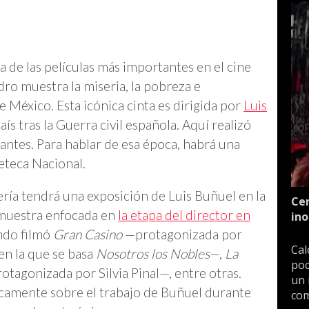
a de las películas más importantes en el cine
dro muestra la miseria, la pobreza e
e México. Esta icónica cinta es dirigida por
Luis
aís tras la Guerra civil española. Aquí realizó
antes. Para hablar de esa época, habrá una
eteca Nacional.
alería tendrá una exposición de Luis Buñuel en la
Cen
 muestra enfocada en
la etapa del director en
ino
ando filmó
Gran Casino
—protagonizada por
Cal
n la que se basa
Nosotros los Nobles
—,
La
poc
otagonizada por Silvia Pinal—, entre otras.
un 
camente sobre el trabajo de Buñuel durante
com