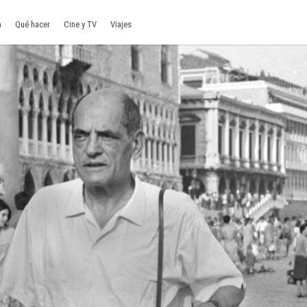
a
Qué hacer
Cine y TV
Viajes