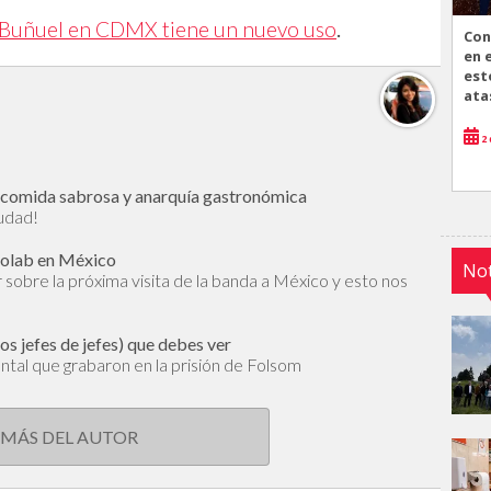
is Buñuel en CDMX tiene un nuevo uso
.
Con
en 
est
ata
2 
s, comida sabrosa y anarquía gastronómica
iudad!
reolab en México
Not
r sobre la próxima visita de la banda a México y esto nos
os jefes de jefes) que debes ver
tal que grabaron en la prisión de Folsom
 MÁS DEL AUTOR