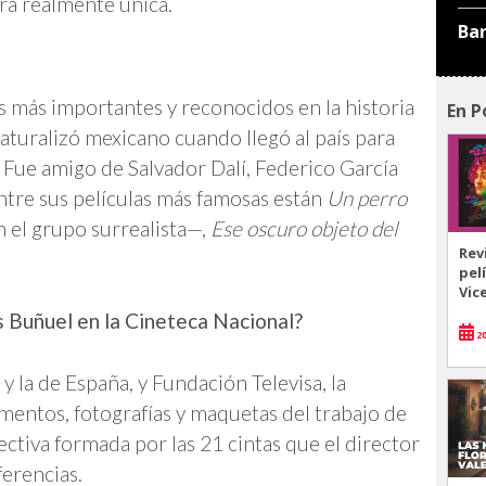
ra realmente única.
Ba
s más importantes y reconocidos en la historia
En P
naturalizó mexicano cuando llegó al país para
a. Fue amigo de Salvador Dalí, Federico García
ntre sus películas más famosas están
Un perro
 el grupo surrealista—,
Ese oscuro objeto del
Rev
pel
Vic
s Buñuel en la Cineteca Nacional?
20
 la de España, y Fundación Televisa, la
mentos, fotografías y maquetas del trabajo de
tiva formada por las 21 cintas que el director
ferencias.