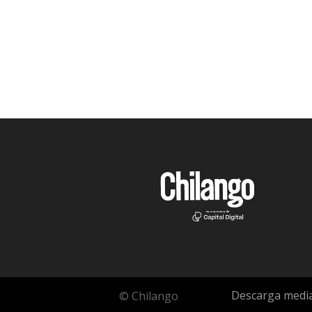
Descarga media
© Chilango