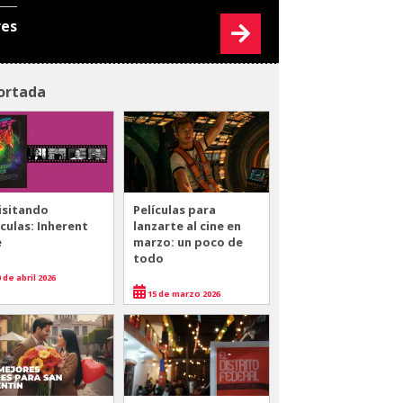
res
ortada
isitando
Películas para
ículas: Inherent
lanzarte al cine en
e
marzo: un poco de
todo
 de abril 2026
15 de marzo 2026