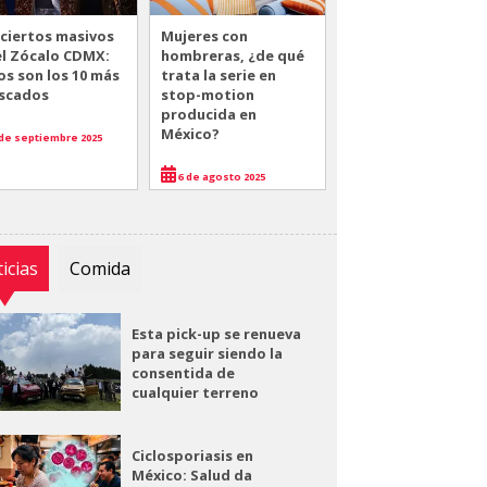
ciertos masivos
Mujeres con
el Zócalo CDMX:
hombreras, ¿de qué
os son los 10 más
trata la serie en
scados
stop-motion
producida en
México?
de septiembre 2025
6 de agosto 2025
icias
Comida
Esta pick-up se renueva
para seguir siendo la
consentida de
cualquier terreno
Ciclosporiasis en
México: Salud da