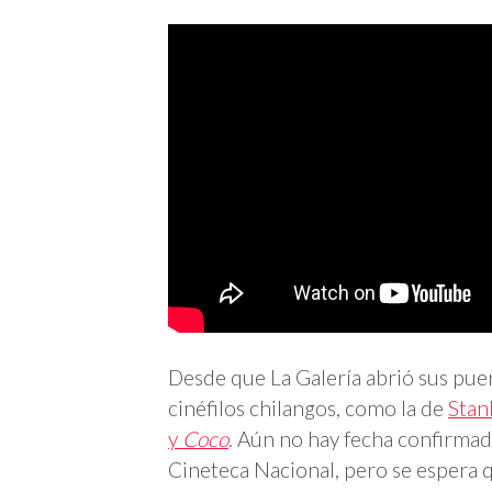
Desde que La Galería abrió sus puer
cinéfilos chilangos, como la de
Stan
y
Coco
. Aún no hay fecha confirmada
Cineteca Nacional, pero se espera qu