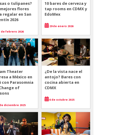
sas o tulipanes?
10 bares de cerveza y
 mejores flores
tap rooms en CDMX y
a regalar en San
EdoMex
entín 2026
29 de enero 2026
 de febrero 2026
am Theater
¿De la vista nace el
resa a México en
antojo? Bares con
6 con Parasomnia
cocina abierta en
 Change of
CDMX
sons
6 de octubre 2025
de diciembre 2025