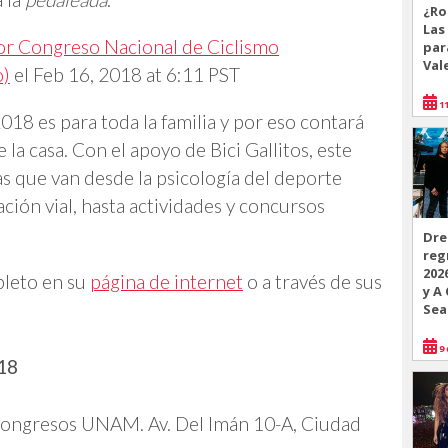
¿Ro
Las
or Congreso Nacional de Ciclismo
par
Val
o)
el
Feb 16, 2018 at 6:11 PST
11
18 es para toda la familia y por eso contará
la casa. Con el apoyo de Bici Gallitos, este
 que van desde la psicología del deporte
ación vial, hasta actividades y concursos
Dre
reg
202
pleto en su
página de internet
o a través de sus
y A
Sea
9 
18
Congresos UNAM. Av. Del Imán 10-A, Ciudad