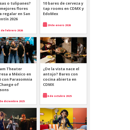
sas o tulipanes?
10 bares de cerveza y
 mejores flores
tap rooms en CDMX y
a regalar en San
EdoMex
entín 2026
29 de enero 2026
 de febrero 2026
am Theater
¿De la vista nace el
resa a México en
antojo? Bares con
6 con Parasomnia
cocina abierta en
 Change of
CDMX
sons
6 de octubre 2025
de diciembre 2025