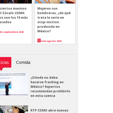
ciertos masivos
Mujeres con
el Zócalo CDMX:
hombreras, ¿de qué
os son los 10 más
trata la serie en
scados
stop-motion
producida en
México?
de septiembre 2025
6 de agosto 2025
icias
Comida
¿Dónde no debe
hacerse fracking en
México? Expertos
recomiendan prohibirlo
en esta cuenca
RTP CDMX abre nuevas