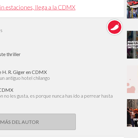
sin estaciones, llega a la CDMX
és
te thriller
de H. R. Giger en CDMX
un antiguo hotel chilango
la CDMX
n no les gusta, es porque nunca has ido a perrear hasta
 MÁS DEL AUTOR