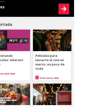
res
ortada
isitando
Películas para
ículas: Inherent
lanzarte al cine en
e
marzo: un poco de
todo
 de abril 2026
15 de marzo 2026