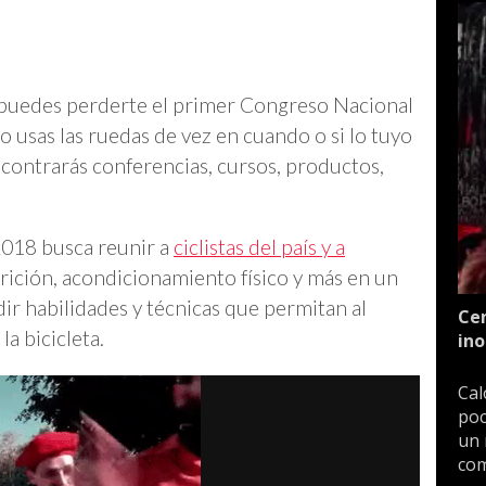
no puedes perderte el primer Congreso Nacional
o usas las ruedas de vez en cuando o si lo tuyo
contrarás conferencias, cursos, productos,
2018 busca reunir a
ciclistas del país y a
trición, acondicionamiento físico y más en un
dir habilidades y técnicas que permitan al
Cen
la bicicleta.
ino
Cal
poc
un 
com