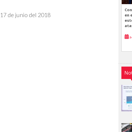
Con
 17 de junio del 2018
en 
est
ata
2 
Not