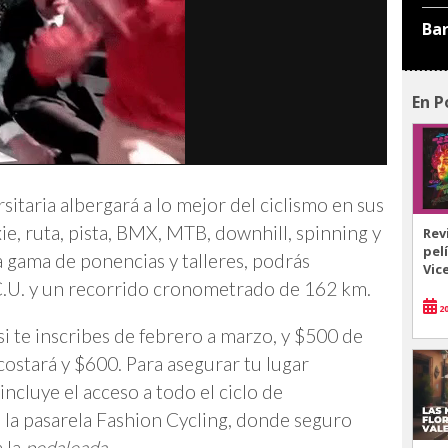
Ba
En P
sitaria albergará a lo mejor del ciclismo en sus
ie, ruta, pista, BMX, MTB, downhill, spinning y
Rev
pel
 gama de ponencias y talleres, podrás
Vic
r C.U. y un recorrido cronometrado de 162 km.
20
si te inscribes de febrero a marzo, y $500 de
 costará y $600. Para asegurar tu lugar
 incluye el acceso a todo el ciclo de
 a la pasarela Fashion Cycling, donde seguro
 la
pedaleada
.