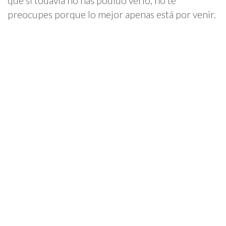
que si todavía no has podido verlo, no te
preocupes porque lo mejor apenas está por venir.