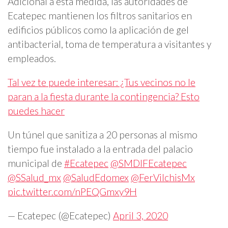
Adicional a esta medida, las autoridades de
Ecatepec mantienen los filtros sanitarios en
edificios públicos como la aplicación de gel
antibacterial, toma de temperatura a visitantes y
empleados.
Tal vez te puede interesar: ¿Tus vecinos no le
paran a la fiesta durante la contingencia? Esto
puedes hacer
Un túnel que sanitiza a 20 personas al mismo
tiempo fue instalado a la entrada del palacio
municipal de
#Ecatepec
@SMDIFEcatepec
@SSalud_mx
@SaludEdomex
@FerVilchisMx
pic.twitter.com/nPEQGmxy9H
— Ecatepec (@Ecatepec)
April 3, 2020