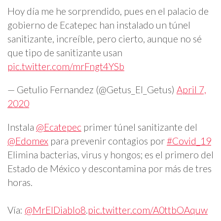
Hoy día me he sorprendido, pues en el palacio de
gobierno de Ecatepec han instalado un túnel
sanitizante, increíble, pero cierto, aunque no sé
que tipo de sanitizante usan
pic.twitter.com/mrFngt4YSb
— Getulio Fernandez (@Getus_El_Getus)
April 7,
2020
Instala
@Ecatepec
primer túnel sanitizante del
@Edomex
para prevenir contagios por
#Covid_19
Elimina bacterias, virus y hongos; es el primero del
Estado de México y descontamina por más de tres
horas.
Vía:
@MrElDiablo8
.
pic.twitter.com/A0ttbOAquw