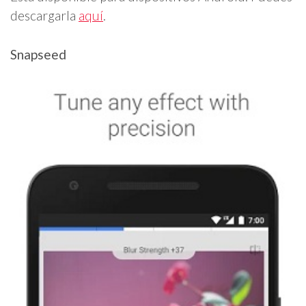
descargarla
aquí
.
Snapseed