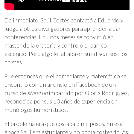
De inmediato, Saúl Cortés contactó a Eduardo y
luego a otros divulgadores para aprender a dar
conferencias. En unos meses se convirtió en
máster de la oratoria y controló el pánico
escénico. Pero algo le faltaba en sus discursos: los
chistes.
Fue entonces que el comediante y matemático se
encontró con un anuncio en Facebook de un
curso de
stand up
impartido por Gloria Rodríguez,
reconocida por sus 10 años de experiencia en
monólogos humorísticos.
El problema era que costaba 3 mil pesos. En esa
época Saúl era estudiante y no podía costearlo. Así