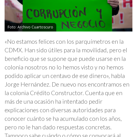
Foto: Archivo Cuartoscuro
«No estamos felices con los parquímetros en la
CDMX. Han sido útiles para la movilidad, pero el
beneficio que se supone que puede usarse en la
colonia nosotros no lo hemos visto y no hemos
podido aplicar un centavo de ese dinero», habla
Jorge Hernández. De nuevo nos encontramos en
la colonia Crédito Constructor. Cuenta que en
más de una ocasión ha intentado pedir
explicaciones con diversas autoridades para
conocer cuánto se ha acumulado con los años,
pero no le han dado respuestas concretas.
Tampoco sabe cuándo o cómo se convocará al