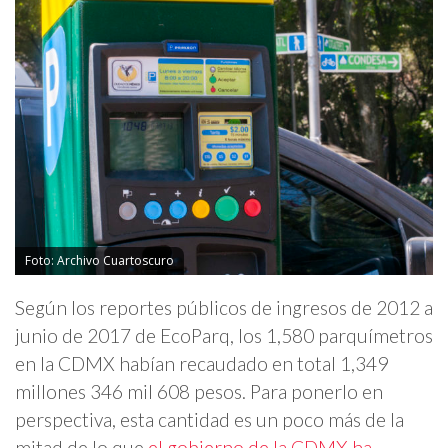
Foto: Archivo Cuartoscuro
Según los reportes públicos de ingresos de 2012 a
junio de 2017 de EcoParq, los 1,580 parquímetros
en la CDMX habían recaudado en total 1,349
millones 346 mil 608 pesos. Para ponerlo en
perspectiva, esta cantidad es un poco más de la
mitad de lo que
el gobierno de la CDMX ha