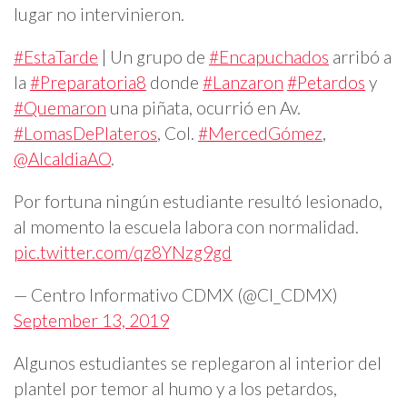
lugar no intervinieron.
#EstaTarde
| Un grupo de
#Encapuchados
arribó a
la
#Preparatoria8
donde
#Lanzaron
#Petardos
y
#Quemaron
una piñata, ocurrió en Av.
#LomasDePlateros
, Col.
#MercedGómez
,
@AlcaldiaAO
.
Por fortuna ningún estudiante resultó lesionado,
al momento la escuela labora con normalidad.
pic.twitter.com/qz8YNzg9gd
— Centro Informativo CDMX (@CI_CDMX)
September 13, 2019
Algunos estudiantes se replegaron al interior del
plantel por temor al humo y a los petardos,