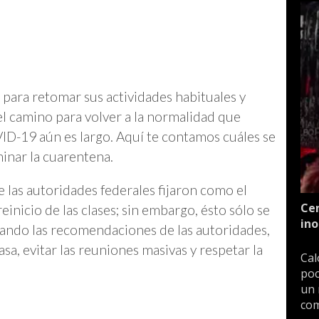
para retomar sus actividades habituales y
, el camino para volver a la normalidad que
D-19 aún es largo. Aquí te contamos cuáles se
inar la cuarentena.
e las autoridades federales fijaron como el
Cen
einicio de las clases; sin embargo, ésto sólo se
ino
ando las recomendaciones de las autoridades,
a, evitar las reuniones masivas y respetar la
Cal
poc
un 
com