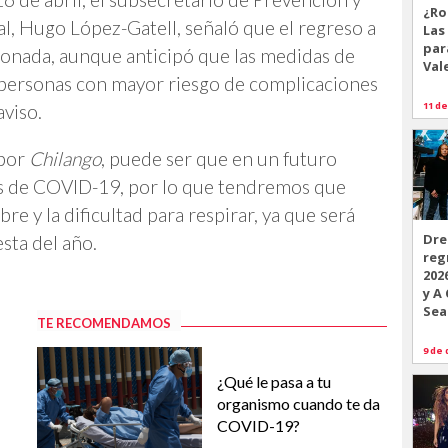
¿Ro
al, Hugo López-Gatell, señaló que el regreso a
Las
par
alonada, aunque anticipó que las medidas de
Val
 personas con mayor riesgo de complicaciones
11 de
viso.
 por
Chilango
, puede ser que en un futuro
as de COVID-19, por lo que tendremos que
re y la dificultad para respirar, ya que será
Dre
sta del año.
reg
202
y A
Sea
TE RECOMENDAMOS
9 de 
¿Qué le pasa a tu
organismo cuando te da
COVID-19?