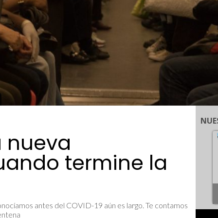
NUE
a nueva
uando termine la
conocíamos antes del COVID-19 aún es largo. Te contamos
rentena