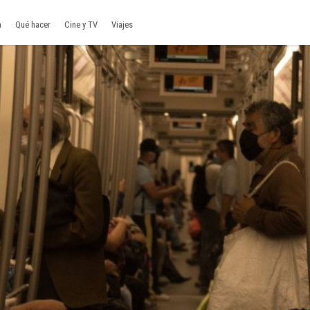
a
Qué hacer
Cine y TV
Viajes