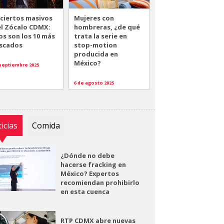
ciertos masivos
Mujeres con
el Zócalo CDMX:
hombreras, ¿de qué
os son los 10 más
trata la serie en
scados
stop-motion
producida en
México?
 septiembre 2025
6 de agosto 2025
icias
Comida
¿Dónde no debe
hacerse fracking en
México? Expertos
recomiendan prohibirlo
en esta cuenca
RTP CDMX abre nuevas