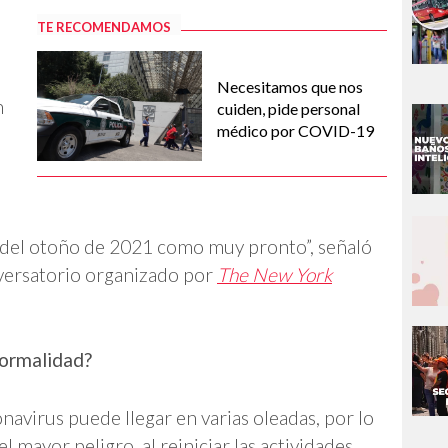
TE RECOMENDAMOS
Necesitamos que nos
n
cuiden, pide personal
médico por COVID-19
s
 del otoño de 2021 como muy pronto”, señaló
nversatorio organizado por
The New York
normalidad?
navirus puede llegar en varias oleadas, por lo
mayor peligro, al reiniciar las actividades