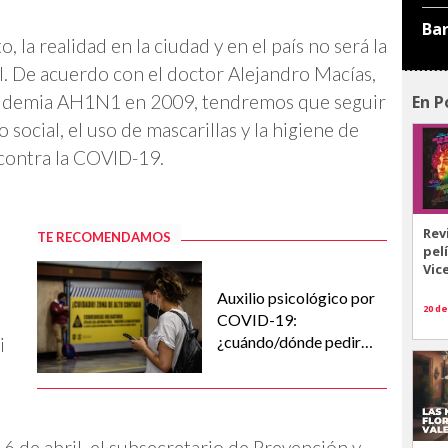
Ba
, la realidad en la ciudad y en el país no será la
. De acuerdo con el doctor Alejandro Macías,
epidemia AH1N1 en 2009, tendremos que seguir
En P
social, el uso de mascarillas y la higiene de
contra la COVID-19.
Rev
TE RECOMENDAMOS
pel
Vic
Auxilio psicológico por
20 de
l
COVID-19:
¿cuándo/dónde pedir
i
ayuda?
6 de abril, el subsecretario de Prevención y