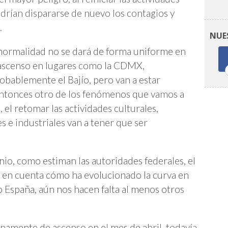
odrían dispararse de nuevo los contagios y
.
NUE
la normalidad no se dará de forma uniforme en
e ascenso en lugares como la CDMX,
obablemente el Bajío, pero van a estar
ntonces otro de los fenómenos que vamos a
, el retomar las actividades culturales,
s e industriales van a tener que ser
unio, como estiman las autoridades federales, el
s en cuenta cómo ha evolucionado la curva en
 o España, aún nos hacen falta al menos otros
inamente de ascenso en el mes de abril, todavía