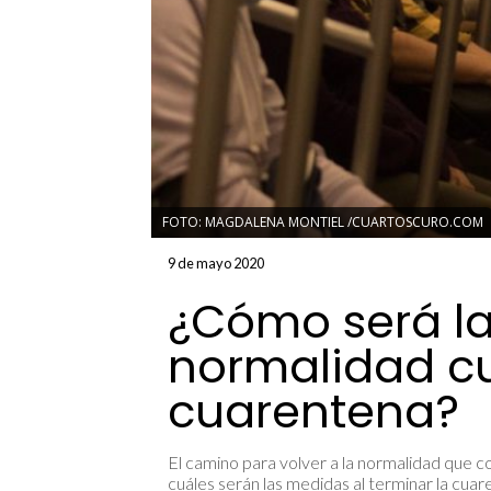
FOTO: MAGDALENA MONTIEL /CUARTOSCURO.COM
9 de mayo 2020
¿Cómo será l
normalidad c
cuarentena?
El camino para volver a la normalidad que 
cuáles serán las medidas al terminar la cua