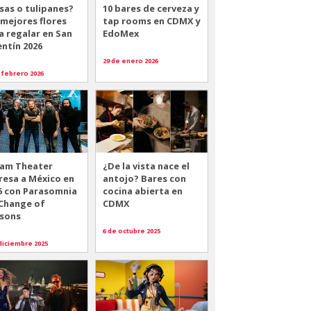
sas o tulipanes?
10 bares de cerveza y
 mejores flores
tap rooms en CDMX y
a regalar en San
EdoMex
entín 2026
29 de enero 2026
 febrero 2026
am Theater
¿De la vista nace el
resa a México en
antojo? Bares con
6 con Parasomnia
cocina abierta en
 Change of
CDMX
sons
6 de octubre 2025
diciembre 2025