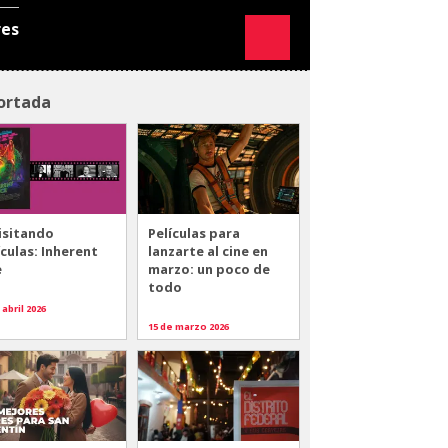
res
ortada
isitando
Películas para
ículas: Inherent
lanzarte al cine en
e
marzo: un poco de
todo
 abril 2026
15 de marzo 2026