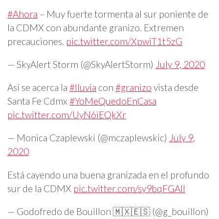
#Ahora
– Muy fuerte tormenta al sur poniente de
la CDMX con abundante granizo. Extremen
precauciones.
pic.twitter.com/XpwiT1t5zG
— SkyAlert Storm (@SkyAlertStorm)
July 9, 2020
Así se acerca la
#lluvia
con
#granizo
vista desde
Santa Fe Cdmx
#YoMeQuedoEnCasa
pic.twitter.com/UyN6iEQkXr
— Monica Czaplewski (@mczaplewskic)
July 9,
2020
Está cayendo una buena granizada en el profundo
sur de la CDMX
pic.twitter.com/sy9bqFGAll
— Godofredo de Bouillon 🇲🇽🇪🇸 (@g_bouillon)