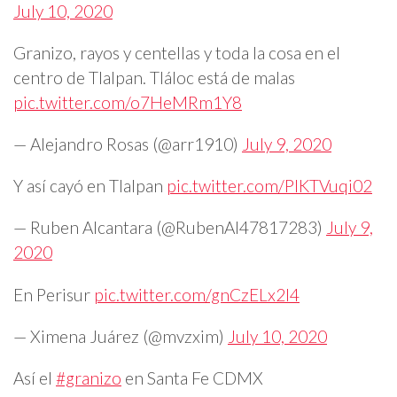
July 10, 2020
Granizo, rayos y centellas y toda la cosa en el
centro de Tlalpan. Tláloc está de malas
pic.twitter.com/o7HeMRm1Y8
— Alejandro Rosas (@arr1910)
July 9, 2020
Y así cayó en Tlalpan
pic.twitter.com/PIKTVuqi02
— Ruben Alcantara (@RubenAl47817283)
July 9,
2020
En Perisur
pic.twitter.com/gnCzELx2l4
— Ximena Juárez (@mvzxim)
July 10, 2020
Así el
#granizo
en Santa Fe CDMX