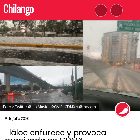
Fotos: Twitter @JcoiMusic , @OVIALCDMX y @mvzxim
9 de julio 2020
Tláloc enfurece y provoca