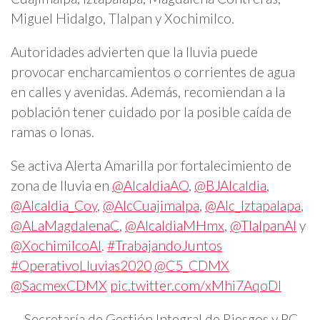
Miguel Hidalgo, Tlalpan y Xochimilco.
Autoridades advierten que la lluvia puede
provocar encharcamientos o corrientes de agua
en calles y avenidas. Además, recomiendan a la
población tener cuidado por la posible caída de
ramas o lonas.
Se activa Alerta Amarilla por fortalecimiento de
zona de lluvia en
@AlcaldiaAO
,
@BJAlcaldia
,
@Alcaldia_Coy
,
@AlcCuajimalpa
,
@Alc_Iztapalapa
,
@ALaMagdalenaC
,
@AlcaldiaMHmx
,
@TlalpanAl
y
@XochimilcoAl
.
#TrabajandoJuntos
#OperativoLluvias2020
@C5_CDMX
@SacmexCDMX
pic.twitter.com/xMhi7AqoDI
— Secretaría de Gestión Integral de Riesgos y PC