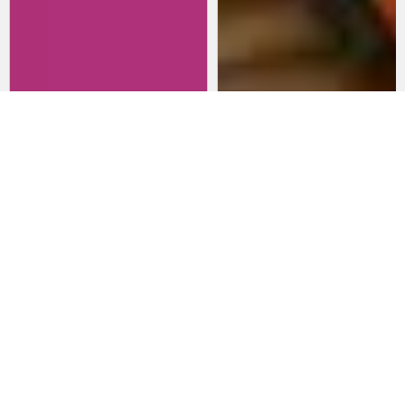
Revisitando películas:
Películas para lanzarte al cine
Inherent Vice
en marzo: un poco de todo
20 de abril 2026
15 de marzo 2026
Noticias
Comida