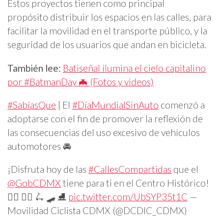
Estos proyectos tienen como principal
propósito distribuir los espacios en las calles, para
facilitar la movilidad en el transporte público, y la
seguridad de los usuarios que andan en bicicleta.
También lee:
Batiseñal ilumina el cielo capitalino
por #BatmanDay 🦇 (Fotos y videos)
#SabíasQue
| El
#DíaMundialSinAuto
comenzó a
adoptarse con el fin de promover la reflexión de
las consecuencias del uso excesivo de vehículos
automotores 🚘
¡Disfruta hoy de las
#CallesCompartidas
que el
@GobCDMX
tiene para ti en el Centro Histórico!
🚶‍♂️ 🚴‍♀️ 🛴 🛹 ⛸️
pic.twitter.com/UbSYP35t1C
—
Movilidad Ciclista CDMX (@DCDIC_CDMX)