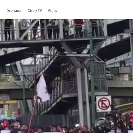
a
Qué hacer
Cine y TV
Viajes