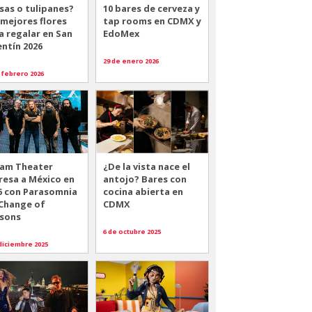
sas o tulipanes?
10 bares de cerveza y
 mejores flores
tap rooms en CDMX y
a regalar en San
EdoMex
entín 2026
29 de enero 2026
 febrero 2026
am Theater
¿De la vista nace el
resa a México en
antojo? Bares con
6 con Parasomnia
cocina abierta en
 Change of
CDMX
sons
6 de octubre 2025
diciembre 2025