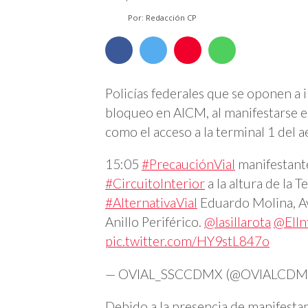
Por: Redacción CP
Policías federales que se oponen a 
bloqueo en AICM, al manifestarse en
como el acceso a la terminal 1 del a
15:05
#PrecauciónVial
manifestante
#CircuitoInterior
a la altura de la 
#AlternativaVial
Eduardo Molina, Av
Anillo Periférico.
@lasillarota
@ElI
pic.twitter.com/HY9stL847o
— OVIAL_SSCCDMX (@OVIALCDM
Debido a la presencia de manifestant