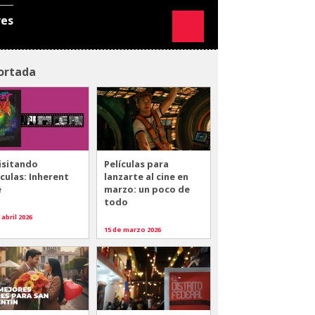
res
ortada
isitando
Películas para
ículas: Inherent
lanzarte al cine en
e
marzo: un poco de
todo
 abril 2026
15 de marzo 2026