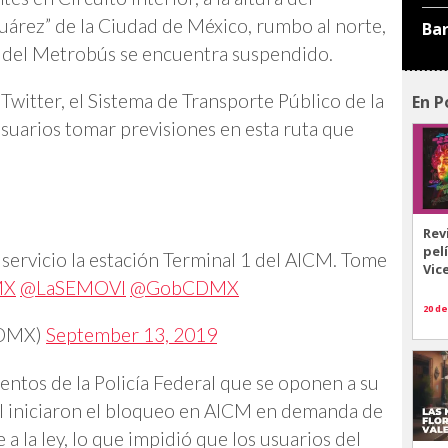
uárez” de la Ciudad de México, rumbo al norte,
Ba
 1 del Metrobús se encuentra suspendido.
tter, el Sistema de Transporte Público de la
En P
suarios tomar previsiones en esta ruta que
Rev
pel
 servicio la estación Terminal 1 del AICM. Tome
Vic
MX
@LaSEMOVI
@GobCDMX
20 de
CDMX)
September 13, 2019
entos de la Policía Federal que se oponen a su
al iniciaron el bloqueo en AICM en demanda de
a la ley, lo que impidió que los usuarios del