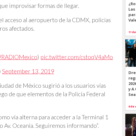
¿Ro
ue improvisar formas de llegar.
Las
par
 el acceso al aeropuerto de la CDMX, policías
Val
ros afectados.
11 de
RADIOMexico
)
pic.twitter.com/cstoqV4aMo
)
September 13, 2019
Dre
reg
202
iudad de México sugirió a los usuarios vías
y A
luego de que elementos de la Policía Federal
Sea
9 de 
omo vía alterna para acceder a la Terminal 1
/o Av. Oceanía. Seguiremos informando”.