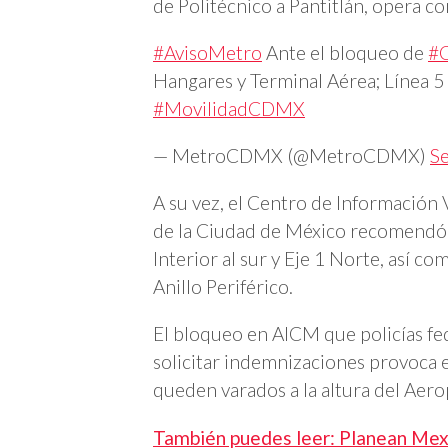
de Politécnico a Pantitlán, opera c
#AvisoMetro
Ante el bloqueo de
#C
Hangares y Terminal Aérea; Línea 5
#MovilidadCDMX
— MetroCDMX (@MetroCDMX)
S
A su vez, el Centro de Información 
de la Ciudad de México recomend
Interior al sur y Eje 1 Norte, así c
Anillo Periférico.
El bloqueo en AICM que policías fed
solicitar indemnizaciones provoca e
queden varados a la altura del Aer
También puedes leer: Planean Mexi