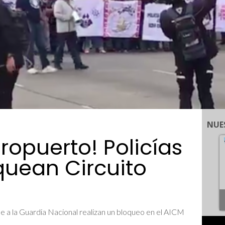
NUE
ropuerto! Policías
quean Circuito
se a la Guardia Nacional realizan un bloqueo en el AICM