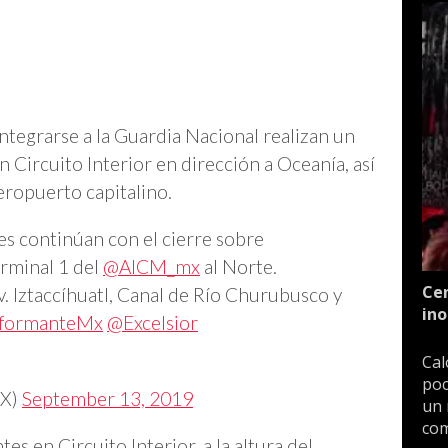
integrarse a la Guardia Nacional realizan un
 Circuito Interior en dirección a Oceanía, así
eropuerto capitalino.
s continúan con el cierre sobre
Terminal 1 del
@AICM_mx
al Norte.
Cen
. Iztaccíhuatl, Canal de Río Churubusco y
ino
nformanteMx
@Excelsior
Cal
poc
X)
September 13, 2019
un 
com
es en Circuito Interior, a la altura del