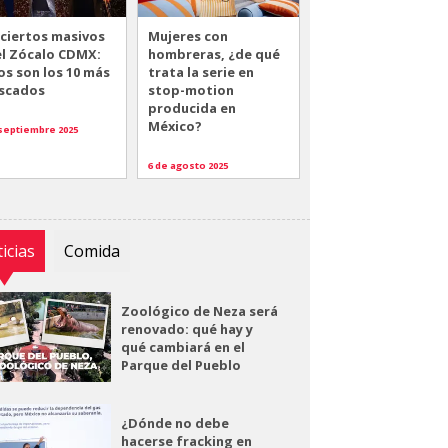
ciertos masivos
Mujeres con
el Zócalo CDMX:
hombreras, ¿de qué
os son los 10 más
trata la serie en
scados
stop-motion
producida en
México?
 septiembre 2025
6 de agosto 2025
icias
Comida
Zoológico de Neza será
renovado: qué hay y
qué cambiará en el
Parque del Pueblo
¿Dónde no debe
hacerse fracking en