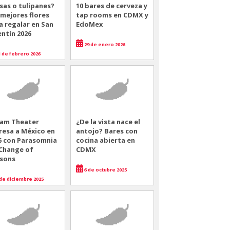
sas o tulipanes?
10 bares de cerveza y
 mejores flores
tap rooms en CDMX y
a regalar en San
EdoMex
entín 2026
29 de enero 2026
 de febrero 2026
am Theater
¿De la vista nace el
resa a México en
antojo? Bares con
6 con Parasomnia
cocina abierta en
 Change of
CDMX
sons
6 de octubre 2025
de diciembre 2025