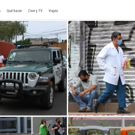
a
Qué hacer
Cine y TV
Viajes