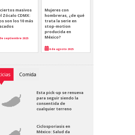
ciertos masivos
Mujeres con
el Zócalo CDMX:
hombreras, ¿de qué
os son los 10 más
trata la serie en
scados
stop-motion
producida en
México?
de septiembre 2025
6 de agosto 2025
icias
Comida
Esta pick-up se renueva
para seguir siendo la
consentida de
cualquier terreno
Ciclosporiasis en
México: Salud da