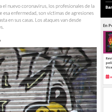
 el nuevo coronavirus, los profesionales de la
Ba
de esa enfermedad, son víctimas de agresiones
hasta en sus casas. Los ataques van desde
En P
s.
9
Rev
pel
Vic
20