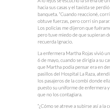
A lo lejos se escuchó la sirena de u
hacia sus casas y el taxista se perdi
banqueta. “Cuando reaccioné, corrí
obtuve fuerzas, pero corrí sin parar.
Los policías me dijeron que fuéramo
pero tuve miedo de que supieran dón
recuerda Ignacio.
La enfermera Martha Rojas vivió una 
6 de mayo, cuando se dirigía a su c
que Martha podía pensar era en des
pasillos del Hospital La Raza, aten
los pasajeros de la combi donde ell
puesto su uniforme de enfermera y l
que no los contagiara.
“¿Cómo se atreve a subirse así a la 