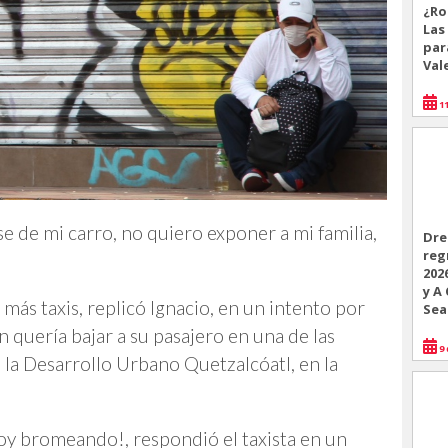
¿Ro
Las
par
Val
11
e de mi carro, no quiero exponer a mi familia,
Dre
reg
202
y A
más taxis, replicó Ignacio, en un intento por
Sea
n quería bajar a su pasajero en una de las
9 
, la Desarrollo Urbano Quetzalcóatl, en la
toy bromeando!, respondió el taxista en un