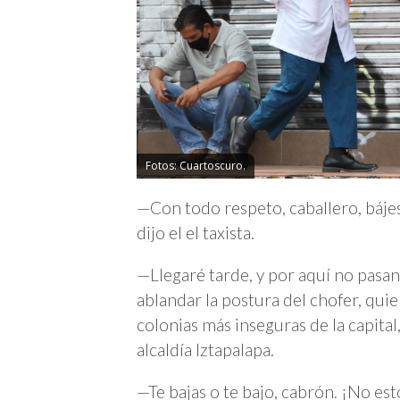
Fotos: Cuartoscuro.
—Con todo respeto, caballero, bájes
dijo el el taxista.
—Llegaré tarde, y por aquí no pasan 
ablandar la postura del chofer, quie
colonias más inseguras de la capital
alcaldía Iztapalapa.
—Te bajas o te bajo, cabrón. ¡No es