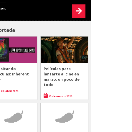
res
ortada
isitando
Películas para
ículas: Inherent
lanzarte al cine en
e
marzo: un poco de
todo
 de abril 2026
15 de marzo 2026