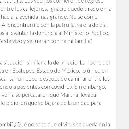
na patrulla. Los vecinos corrieron de regreso
ó entre los callejones. Ignacio quedó tirado en la
 hacia la avenida más grande. No sé cómo
 Al encontrarme con la patrulla, ya era de día.
s a levantar la denuncia al Ministerio Público,
de vivo y se fueran contra mi familia”,
situación similar a la de Ignacio. La noche del
asa en Ecatepec, Estado de México, lo único en
cansar un poco, después de caminar entre los
diendo a pacientes con covid-19. Sin embargo,
a venía se percataron que Martha llevaba
e pidieron que se bajara de la unidad para
combi? ¿Qué no sabe que el virus se queda en la