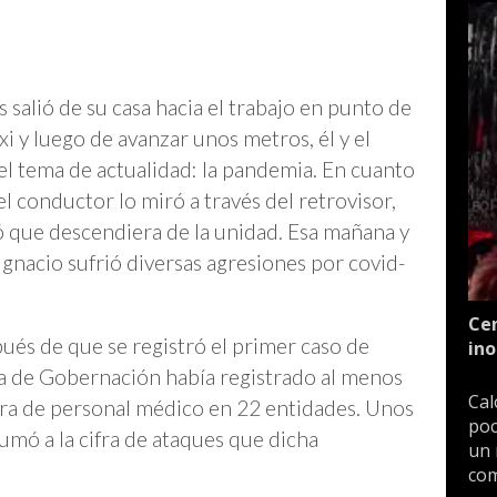
s salió de su casa hacia el trabajo en punto de
i y luego de avanzar unos metros, él y el
l tema de actualidad: la pandemia. En cuanto
l conductor lo miró a través del retrovisor,
ió que descendiera de la unidad. Esa mañana y
 Ignacio sufrió diversas agresiones por covid-
Cen
pués de que se registró el primer caso de
ino
ía de Gobernación había registrado al menos
Cal
ra de personal médico en 22 entidades. Unos
poc
sumó a la cifra de ataques que dicha
un 
com