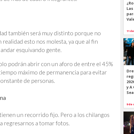
¿Ro
Las
par
Val
11 de
dad también será muy distinto porque no
realidad esto nos molesta, ya que al fin
n andar esquivando gente.
olo podrán abrir con un aforo de entre el 45%
Dre
 tiempo máximo de permanencia para evitar
reg
constante de personas.
202
y A
Sea
ana
9 de 
tienen un recorrido fijo. Pero a los chilangos
a regresarnos a tomar fotos.