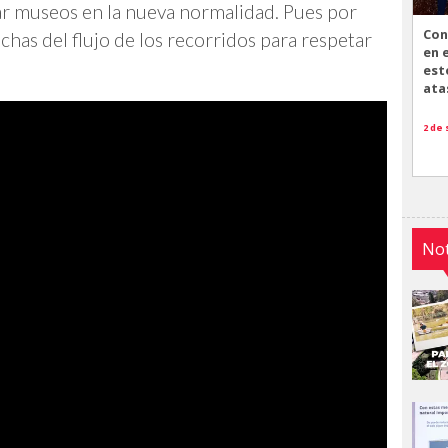
itar museos en la nueva normalidad. Pues por
Con
chas del flujo de los recorridos para respetar
en 
est
ata
2 de
Not