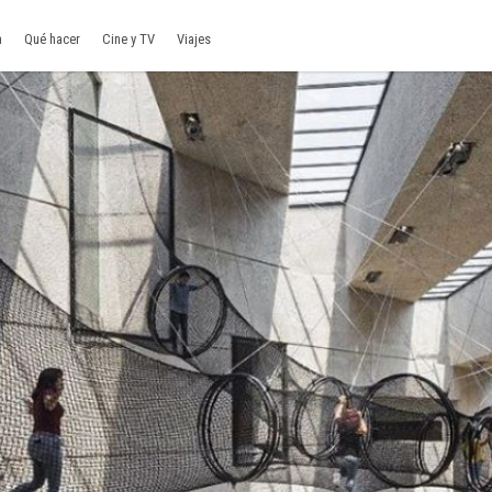
a
Qué hacer
Cine y TV
Viajes