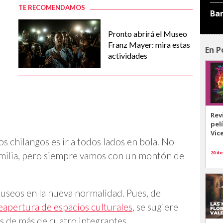
TE RECOMENDAMOS
Ba
Pronto abrirá el Museo
Franz Mayer: mira estas
En P
actividades
Rev
pel
Vic
os chilangos es ir a todos lados en bola. No
20 de
familia, pero siempre vamos con un montón de
museos en la nueva normalidad. Pues, de
reapertura de espacios culturales
, se sugiere
s de más de cuatro integrantes.