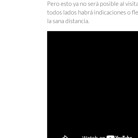
Pero esto ya no será posible al vis
todos lados habrá indicaciones o fle
la sana distancia.