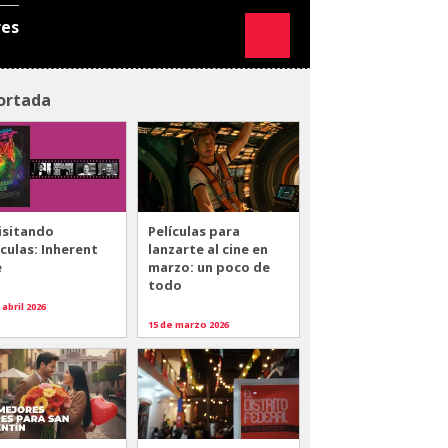
res
ortada
isitando
Películas para
ículas: Inherent
lanzarte al cine en
e
marzo: un poco de
todo
 abril 2026
15 de marzo 2026