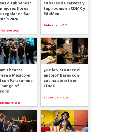
sas o tulipanes?
10 bares de cerveza y
 mejores flores
tap rooms en CDMX y
a regalar en San
EdoMex
entín 2026
29 de enero 2026
 febrero 2026
am Theater
¿De la vista nace el
resa a México en
antojo? Bares con
6 con Parasomnia
cocina abierta en
 Change of
CDMX
sons
6 de octubre 2025
diciembre 2025