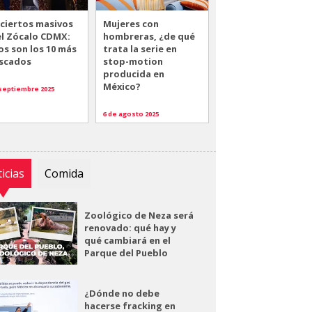
ciertos masivos
Mujeres con
el Zócalo CDMX:
hombreras, ¿de qué
os son los 10 más
trata la serie en
scados
stop-motion
producida en
México?
 septiembre 2025
6 de agosto 2025
icias
Comida
Zoológico de Neza será
renovado: qué hay y
qué cambiará en el
Parque del Pueblo
¿Dónde no debe
hacerse fracking en