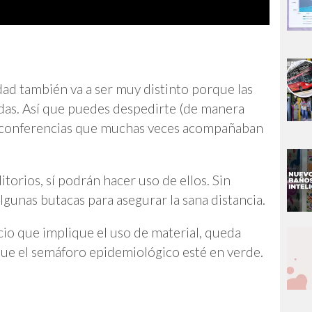
dad también va a ser muy distinto porque las
adas. Así que puedes despedirte (de manera
s o conferencias que muchas veces acompañaban
torios, sí podrán hacer uso de ellos. Sin
gunas butacas para asegurar la sana distancia.
cio que implique el uso de material, queda
ue el semáforo epidemiológico esté en verde.