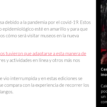
sa debido a la pandemia por el covid-19. Estos
o epidemiológico esté en amarillo y para que
os cómo será visitar museos en la nueva
os tuvieron que adaptarse a esta manera de
res y actividades en línea y otros más nos
Cen
ino
 vio interrumpida y en estas ediciones se
 se compara con la experiencia de recorrer los
Cal
poc
ilangos.
un 
com