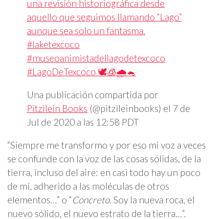
una revisión historiográfica desde
aquello que seguimos llamando “Lago”
aunque sea solo un fantasma.
#laketexcoco
#museoanimistadellagodetexcoco
#LagoDeTexcoco 🕊🧊🌧🐁
Una publicación compartida por
Pitzilein Books
(@pitzileinbooks) el
7 de
Jul de 2020 a las 12:58 PDT
“Siempre me transformo y por eso mi voz a veces
se confunde con la voz de las cosas sólidas, de la
tierra, incluso del aire: en casi todo hay un poco
de mí, adherido a las moléculas de otros
elementos…” o “
Concreto.
Soy la nueva roca, el
nuevo sólido, el nuevo estrato de la tierra…”.