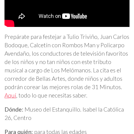
Prepárate para festejar a Tulio Triviño, Juan Carlos
Bodoque, Calcetín con Rombos Man y Policarpo
Avendaño, los conductores de televisión favoritos
de los niños y no tan niños con este tributo
musical a cargo de Los Melómanos. La cita es el
corredor de Bellas Artes, donde niños y adultos
podrán corear las mejores rolas de 31 Minutos.
Aquí
, todo lo que necesitas saber.
Dónde:
Museo del Estanquillo.
Isabel la Católica
26, Centro
Para quién:
para todas las edades