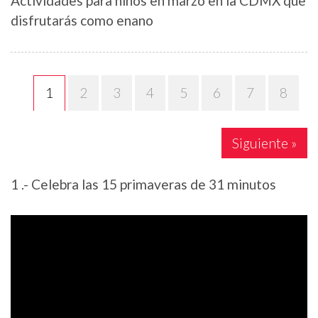
Actividades para niños en marzo en la CDMX que
disfrutarás como enano
2
3
4
5
6
7
8
1
Siguiente »
1 .- Celebra las 15 primaveras de 31 minutos